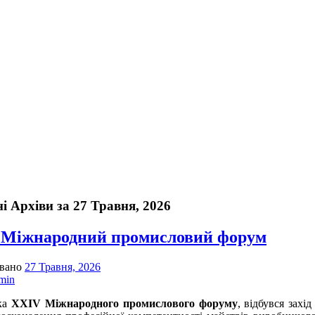
і Архіви за 27 Травня, 2026
 Міжнародний промисловий форум
овано
27 Травня, 2026
min
ка
ХХІ
V
Міжнародного промислового форуму
, відбувся зах