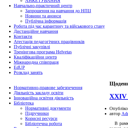
АНКЕТУВАННЯ
Навчально-практичний центр
Запрошення на навчання до НПЦ
Новини та анонси
Публічна інформація
Робота під час карантину та військового стану
Дистанційне навчання
Контакти
Атестація педагогічних працівників
Публічні закупівлі
Тренінгова програма Helvetas
Кваліфікаційни центр
Міжнародна співпраця
EdUР
Розклад занять
Щоденн
Нормативно-правове забезпечення
Діяльність закладу освіти
ХХІV
Інноваційна освітня діяльність
Бібліотека
Нормативні документи
Опублік
Підручники
автор
Ad
Корисні ресурси
В рам
Бібліотечна робота