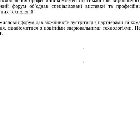
вдосконалення професійної компетентності майстрів виробничо
вий форум об’єднав спеціалізовані виставки та професійні
йних технологій.
овій форум дав можливість зустрітися з партнерами та ко
ня, ознайомитися з новітніми зварювальними технологіями. На
.