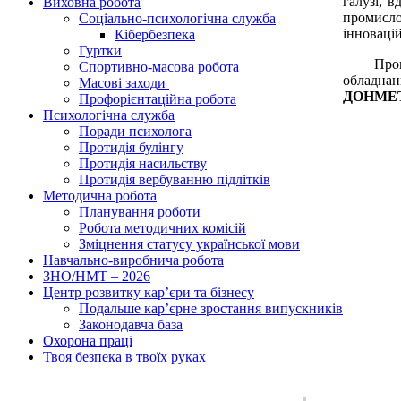
галузі, 
Виховна робота
промисло
Соціально-психологічна служба
інноваці
Кібербезпека
Гуртки
Промисл
Спортивно-масова робота
обладнан
Масові заходи
ДОНМЕТ
Профорієнтаційна робота
Психологічна служба
Поради психолога
Протидія булінгу
Протидія насильству
Протидія вербуванню підлітків
Методична робота
Планування роботи
Робота методичних комісій
Зміцнення статусу української мови
Навчально-виробнича робота
ЗНО/НМТ – 2026
Центр розвитку кар’єри та бізнесу
Подальше кар’єрне зростання випускників
Законодавча база
Охорона праці
Твоя безпека в твоїх руках