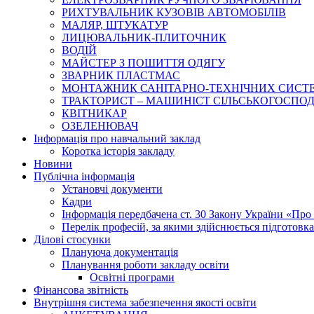
РИХТУВАЛЬНИК КУЗОВІВ АВТОМОБІЛІВ
МАЛЯР, ШТУКАТУР
ЛИЦЮВАЛЬНИК-ПЛИТОЧНИК
ВОДІЙ
МАЙСТЕР З ПОШИТТЯ ОДЯГУ
ЗВАРНИК ПЛАСТМАС
МОНТАЖНИК САНІТАРНО-ТЕХНІЧНИХ СИСТ
ТРАКТОРИСТ – МАШИНІСТ СІЛЬСЬКОГОСПОДАРС
КВІТНИКАР
ОЗЕЛЕНЮВАЧ
Інформація про навчальний заклад
Коротка історія закладу
Новини
Публічна інформація
Установчі документи
Кадри
Інформація передбачена ст. 30 Закону України «Про 
Перелік професій, за якими здійснюється підготовка 
Ділові стосунки
Плануюча документація
Планування роботи закладу освіти
Освітні програми
Фінансова звітність
Внутрішня система забезпечення якості освіти