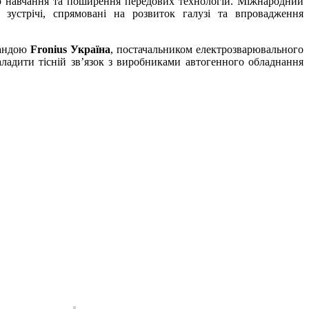
го навчання та поширення передових технологій. Міжнародний
 зустрічі, спрямовані на розвиток галузі та впровадження
мандою
Fronius
Україна
, постачальником електрозварювального
ладити тісній зв’язок з виробниками автогенного обладнання