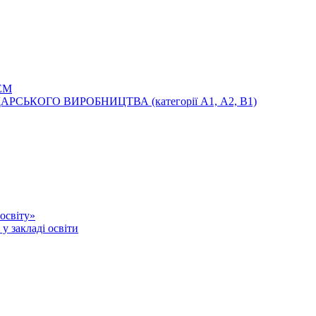
ЕМ
ЬКОГО ВИРОБНИЦТВА (категорії А1, А2, В1)
освіту»
у закладі освіти