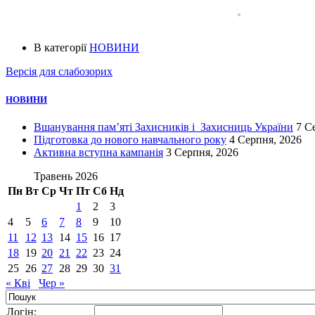
В категорії
НОВИНИ
Версія для слабозорих
НОВИНИ
Вшанування пам’яті Захисників і Захисниць України
7 С
Підготовка до нового навчального року
4 Серпня, 2026
Активна вступна кампанія
3 Серпня, 2026
Травень 2026
Пн
Вт
Ср
Чт
Пт
Сб
Нд
1
2
3
4
5
6
7
8
9
10
11
12
13
14
15
16
17
18
19
20
21
22
23
24
25
26
27
28
29
30
31
« Кві
Чер »
Логiн: