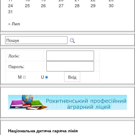
24
25
26
27
28
29
30
31
« Лип
Логiн:
Пароль:
M
U
Національна дитяча гаряча лінія