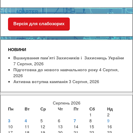
Версія для слабозорих
НОВИНИ
Вшанування пам’яті Захисників і Захисниць України
7 Серпня, 2026
Підготовка до нового навчального року
4 Серпня,
2026
Активна вступна кампанія
3 Серпня, 2026
Серпень 2026
Пн
Вт
Ср
Чт
Пт
Сб
Нд
1
2
3
4
5
6
7
8
9
10
11
12
13
14
15
16
17
18
19
20
21
22
23