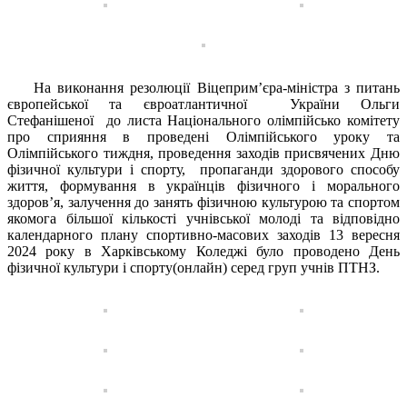
На виконання резолюції Віцеприм’єра-міністра з питань
європейської та євроатлантичної України Ольги
Стефанішеної до листа Національного олімпійсько комітету
про сприяння в проведені Олімпійського уроку та
Олімпійського тиждня, проведення заходів присвячених Дню
фізичної культури і спорту, пропаганди здорового способу
життя, формування в українців фізичного і морального
здоров’я, залучення до занять фізичною культурою та спортом
якомога більшої кількості учнівської молоді та відповідно
календарного плану спортивно-масових заходів 13 вересня
2024 року в Харківському Коледжі було проводено День
фізичної культури і спорту(онлайн) серед груп учнів ПТНЗ.