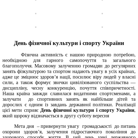
День фізичної культури і спорту України
Фізична активність є нашою природною потребою,
необхідною для гарного самопочуття та загального
благополуччя. Масовому залученню громадян до регулярних
занять фізкультурою та спортом надають увагу в усіх країнах,
адже це зміцнює здоров’я нації, посилює віру людей у власні
сили, а також формує звички цивілізованого суспільства —
дисципліну, чесну конкуренцію, почуття співпричетності.
Наша країна завжди славилася видатними спортсменами, а
залучати до спортивних занять як найбільше дітей та
дорослих є одним із завдань державної політики. Реалізації
цієї мети сприяє
День фізичної культури і спорту України
,
який щороку відзначається в другу суботу вересня
Мета дня – привернути увагу громадськості до питань
охорони здоров’я, залучення підростаючого покоління до
здорового способу життя. В цей день учні державного