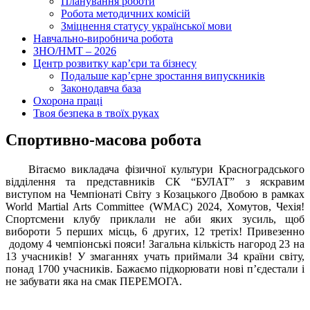
Планування роботи
Робота методичних комісій
Зміцнення статусу української мови
Навчально-виробнича робота
ЗНО/НМТ – 2026
Центр розвитку кар’єри та бізнесу
Подальше кар’єрне зростання випускників
Законодавча база
Охорона праці
Твоя безпека в твоїх руках
Спортивно-масова робота
Вітаємо викладача фізичної культури Красноградського
відділення та представників СК “БУЛАТ” з яскравим
виступом на Чемпіонаті Світу з Козацького Двобою в рамках
World Martial Arts Committee (WMAC) 2024, Хомутов, Чехія!
Спортсмени клубу приклали не аби яких зусиль, щоб
вибороти 5 перших місць, 6 других, 12 третіх! Привезенно
додому 4 чемпіонські пояси! Загальна кількість нагород 23 на
13 учасників! У змаганнях учать приймали 34 країни світу,
понад 1700 учасників. Бажаємо підкорювати нові п’єдестали і
не забувати яка на смак ПЕРЕМОГА.