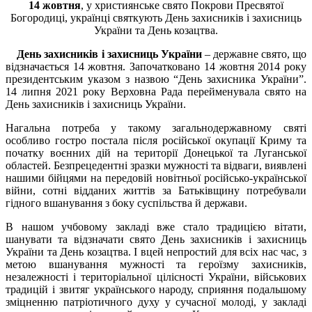
14 жовтня
, у християнське свято Покрови Пресвятої
Богородиці, українці святкують День захисників і захисниць
України та День козацтва.
День захисників і захисниць України
– державне свято, що
відзначається 14 жовтня. Започатковано 14 жовтня 2014 року
президентським указом з назвою “День захисника України”.
14 липня 2021 року Верховна Рада перейменувала свято на
День захисників і захисниць України.
Нагальна потреба у такому загальнодержавному святі
особливо гостро постала після російської окупації Криму та
початку воєнних дій на території Донецької та Луганської
областей. Безпрецедентні зразки мужності та відваги, виявлені
нашими бійцями на передовій новітньої російсько-української
війни, сотні відданих життів за Батьківщину потребували
гідного вшанування з боку суспільства й держави.
В нашом учбовому закладі вже стало традицією вітати,
шанувати та відзначати свято День захисників і захисниць
України та День козацтва. І вцей непростий для всіх нас час, з
метою вшанування мужності та героїзму захисників,
незалежності і територіальної цілісності України, військових
традицій і звитяг українського народу, сприяння подальшому
зміцненню патріотичного духу у сучасної молоді, у закладі