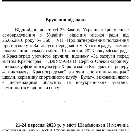
.
Вручення відзнаки
Відповідно до статті 25 Закону Украіни «Про місцеве
самоврядування в Україні», рішення міської ради від
25.05.2016 року № 360 – VІІ «Про затвердження положення
про відзнаку « За заслуги перед містом Красноград», з метою
вшанування громадян міста, 19 жовтня 2023 року міська рада
м.Красноград урочисто вручили відзнаку «За заслуги перед
містом Красноград» ДЖУМАЙЛО Сергію Олександровичу
викладачу фізичної культури Харківського Коледжу та тренеру
– викладачу Красноградської дитячої спортивно-юнацької
школи, керівнику спортивного клубу «Булат», вихованці якого
є переможцями обласних та всеукраїнських змагань,
чемпіонатів Європи та світу.
21-24 вересня 2023 р.
у місті Швабмюнхен Німеччина
спортивний клуб “БУЛАТ”прийняв участь у чемпіонаті світу