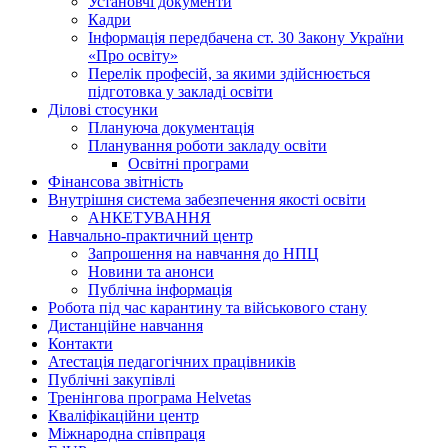
Установчі документи
Кадри
Інформація передбачена ст. 30 Закону України
«Про освіту»
Перелік професій, за якими здійснюється
підготовка у закладі освіти
Ділові стосунки
Плануюча документація
Планування роботи закладу освіти
Освітні програми
Фінансова звітність
Внутрішня система забезпечення якості освіти
АНКЕТУВАННЯ
Навчально-практичний центр
Запрошення на навчання до НПЦ
Новини та анонси
Публічна інформація
Робота під час карантину та військового стану
Дистанційне навчання
Контакти
Атестація педагогічних працівників
Публічні закупівлі
Тренінгова програма Helvetas
Кваліфікаційни центр
Міжнародна співпраця