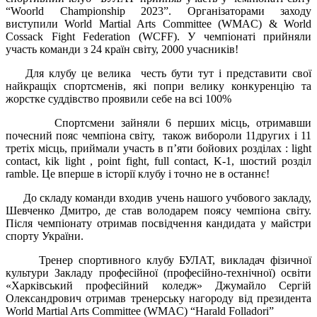
“Woorld Championship 2023”. Організаторами заходу
виступили World Martial Arts Committee (WMAC) & World
Cossack Fight Federation (WCFF). У чемпіонаті прийняли
участь команди з 24 країн світу, 2000 учасників!
Для клубу це велика честь бути тут і представити свої
найкращіх спортсменів, які попри велику конкуренцію та
жорстке суддівство проявили себе на всі 100%
Спортсмени зайняли 6 перших місць, отримавши
почесний пояс чемпіона світу, також вибороли 11других і 11
третіх місць, приймали участь в п’яти бойових розділах : light
contact, kik light , point fight, full contact, K-1, шостий розділ
ramble. Це вперше в історії клубу і точно не в останнє!
До складу команди входив учень нашого учбового закладу,
Шевченко Дмитро, де став володарем поясу чемпіона світу.
Після чемпіонату отримав посвідчення кандидата у майстри
спорту України.
Тренер спортивного клубу БУЛАТ, викладач фізичної
культури Закладу професійної (професійно-технічної) освіти
«Харківський професійний коледж» Джумайло Сергій
Олександрович отримав тренерську нагороду від президента
World Martial Arts Committee (WMAC) “Harald Folladori”