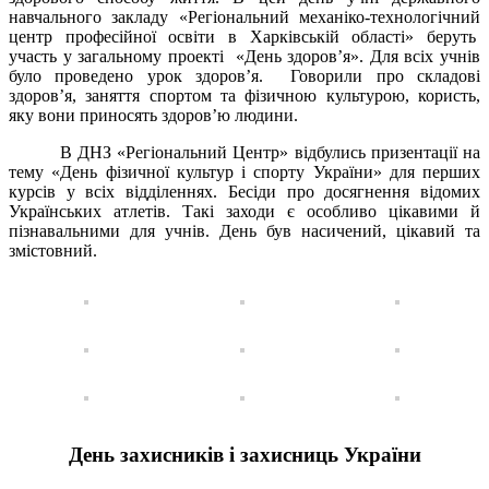
навчального закладу «Регіональний механіко-технологічний
центр професійної освіти в Харківській області» беруть
участь у загальному проекті «День здоров’я». Для всіх учнів
було проведено урок здоров’я. Говорили про складові
здоров’я, заняття спортом та фізичною культурою, користь,
яку вони приносять здоров’ю людини.
В ДНЗ «Регіональний Центр» відбулись призентації на
тему «День фізичної культур і спорту України» для перших
курсів у всіх відділеннях. Бесіди про досягнення відомих
Українських атлетів. Такі заходи є особливо цікавими й
пізнавальними для учнів. День був насичений, цікавий та
змістовний.
День захисників і захисниць України