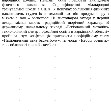
народився Джеймс Нейсміт, який працював викладачем
фізичного виховання Спрінгфілдської міжнародної
тренувальної школи в США. У пошуках збільшення фізичних
навантажень студентів в зимовий час він придумав гру з
м’ячем в залі – баскетбол. Ці листопадові заходи у першій
декаді місяця мають традиційний щорічний характер. В
державному навчальному закладі «Регіональний механіко-
технологічний центр пофесійної освіти в харківській області»
пройщла зум конференція присвячена неофіційному святу
«Національний день баскетболу», та уроки «Історія розвитку
та особливості гри в баскетбол»