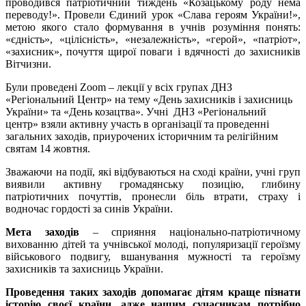
проводився патріотичний тиждень «Козацькому роду нема
переводу!». Провели Єдиний урок «Слава героям України!»,
метою якого стало формування в учнів розуміння понять:
«єдність», «цілісність», «незалежність», «герой», «патріот»,
«захисник», почуття щирої поваги і вдячності до захисників
Вітчизни.
Були проведені Zoom – лекції у всіх групах ДНЗ
«Регіональний Центр» на тему «День захисників і захисниць
України» та «День козацтва». Учні ДНЗ «Регіональний
центр» взяли активну участь в організації та проведенні
загальних заходів, приурочених історичним та релігійним
святам 14 жовтня.
Зважаючи на події, які відбуваються на сході країни, учні груп
виявили активну громадянську позицію, глибину
патріотичних почуттів, пронесли біль втрати, страху і
водночас гордості за синів України.
Мета
заходів
– сприяння національно-патріотичному
вихованню дітей та учнівської молоді, популяризації героїзму
військового подвигу, вшанування мужності та героїзму
захисників та захисниць України.
Проведення таких заходів допомагає дітям краще пізнати
історію своєї країни, адже нашим сучасникам потрібно