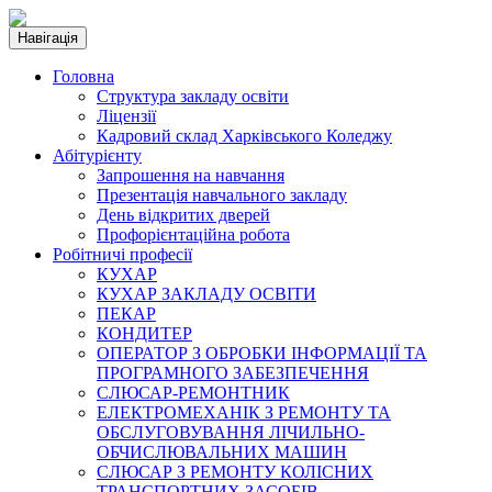
Навігація
Головна
Структура закладу освіти
Ліцензії
Кадровий склад Харківського Коледжу
Абітурієнту
Запрошення на навчання
Презентація навчального закладу
День відкритих дверей
Профорієнтаційна робота
Робітничі професії
КУХАР
КУХАР ЗАКЛАДУ ОСВІТИ
ПЕКАР
КОНДИТЕР
ОПЕРАТОР З ОБРОБКИ ІНФОРМАЦІЇ ТА
ПРОГРАМНОГО ЗАБЕЗПЕЧЕННЯ
СЛЮСАР-РЕМОНТНИК
ЕЛЕКТРОМЕХАНІК З РЕМОНТУ ТА
ОБСЛУГОВУВАННЯ ЛІЧИЛЬНО-
ОБЧИСЛЮВАЛЬНИХ МАШИН
СЛЮСАР З РЕМОНТУ КОЛІСНИХ
ТРАНСПОРТНИХ ЗАСОБІВ