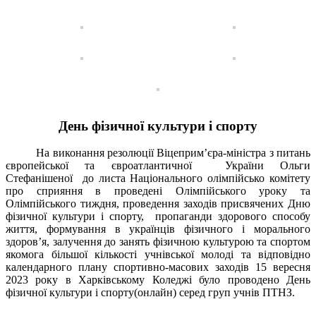
День фізичної культури і спорту
На виконання резолюції Віцеприм’єра-міністра з питань
європейської та євроатлантичної України Ольги
Стефанішеної до листа Національного олімпійсько комітету
про сприяння в проведені Олімпійського уроку та
Олімпійського тиждня, проведення заходів присвячених Дню
фізичної культури і спорту, пропаганди здорового способу
життя, формування в українців фізичного і морального
здоров’я, залучення до занять фізичною культурою та спортом
якомога більшої кількості учнівської молоді та відповідно
календарного плану спортивно-масових заходів 15 вересня
2023 року в Харківському Коледжі було проводено День
фізичної культури і спорту(онлайн) серед груп учнів ПТНЗ.