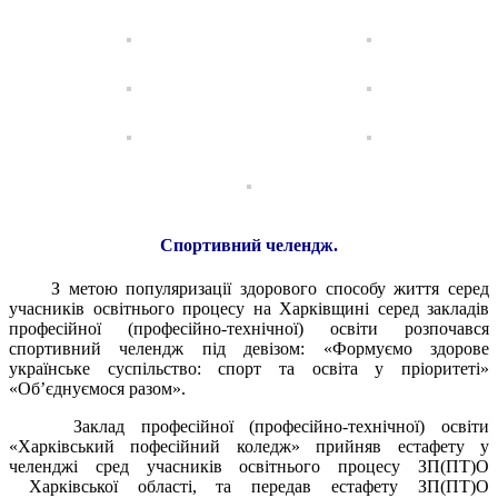
Спортивний челендж.
З метою популяризації здорового способу життя серед
учасників освітнього процесу на Харківщині серед закладів
професійної (професійно-технічної) освіти розпочався
спортивний челендж під девізом: «Формуємо здорове
українське суспільство: спорт та освіта у пріоритеті»
«Об’єднуємося разом».
Заклад професійної (професійно-технічної) освіти
«Харківський пофесійний коледж» прийняв естафету у
челенджі сред учасників освітнього процесу ЗП(ПТ)О
Харківської області, та передав естафету ЗП(ПТ)О