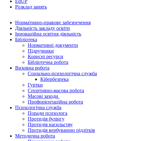
EdUР
Розклад занять
Нормативно-правове забезпечення
Діяльність закладу освіти
Інноваційна освітня діяльність
Бібліотека
Нормативні документи
Підручники
Корисні ресурси
Бібліотечна робота
Виховна робота
Соціально-психологічна служба
Кібербезпека
Гуртки
Спортивно-масова робота
Масові заходи
Профорієнтаційна робота
Психологічна служба
Поради психолога
Протидія булінгу
Протидія насильству
Протидія вербуванню підлітків
Методична робота