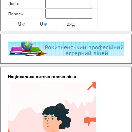
Логiн:
Пароль:
M
U
Національна дитяча гаряча лінія