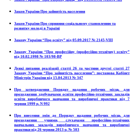
Закон України Про зайнятість населення
Закон України Про сприяння соціальному становленню та
розвитку молоді в Україні
Закону України “Про освіту” від 05.09.2017 № 2145-VIII
Закону України “Про професійну (професійно-технічну) освіту”
від 10.02.1998 № 103/98-ВР
Деякі питання реалізації статті 26 та частини другої статті 27
Закону України “Про зайнятість населення”: постанова Кабінет
Міністрів України від 15.04.2013 № 347
Про затвердження Порядку надання робочих місць для
проходження здобувачами освіти професійно-технічних закладів
освіти виробничого навчання та виробничої практики від 7
червня 1999 р. N 992
Про внесення змін до Порядку надання робочих місць для
проходження учнями, слухачами професійно-технічних
навчальних закладів виробничого навчання та виробничої
практики від 26 червня 2013 р. № 503