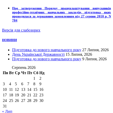
Про затвердження Порядку працевлаштування випускників
професійно-технічних навчальних закладів, підготовка яких
проводилася за державним замовленням від 27 серпня 2010 р. N
784
Версія для слабозорих
НОВИНИ
Підготовка до нового навчального року
27 Липня, 2026
День Української Державності
15 Липня, 2026
Підготовка до нового навчального року
9 Липня, 2026
Серпень 2026
Пн
Вт
Ср
Чт
Пт
Сб
Нд
1
2
3
4
5
6
7
8
9
10
11
12
13
14
15
16
17
18
19
20
21
22
23
24
25
26
27
28
29
30
31
« Лип