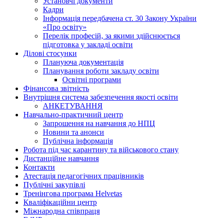
Установчі документи
Кадри
Інформація передбачена ст. 30 Закону України
«Про освіту»
Перелік професій, за якими здійснюється
підготовка у закладі освіти
Ділові стосунки
Плануюча документація
Планування роботи закладу освіти
Освітні програми
Фінансова звітність
Внутрішня система забезпечення якості освіти
АНКЕТУВАННЯ
Навчально-практичний центр
Запрошення на навчання до НПЦ
Новини та анонси
Публічна інформація
Робота під час карантину та військового стану
Дистанційне навчання
Контакти
Атестація педагогічних працівників
Публічні закупівлі
Тренінгова програма Helvetas
Кваліфікаційни центр
Міжнародна співпраця