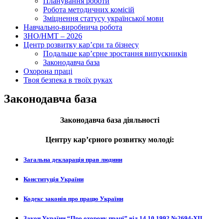
Планування роботи
Робота методичних комісій
Зміцнення статусу української мови
Навчально-виробнича робота
ЗНО/НМТ – 2026
Центр розвитку кар’єри та бізнесу
Подальше кар’єрне зростання випускників
Законодавча база
Охорона праці
Твоя безпека в твоїх руках
Законодавча база
Законодавча база діяльності
Центру кар’єрного розвитку молоді:
Загальна декларація прав людини
Конституція України
Кодекс законів про працю України
Закон України “Про охорону праці” від 14.10.1992 №2694-ХІІ