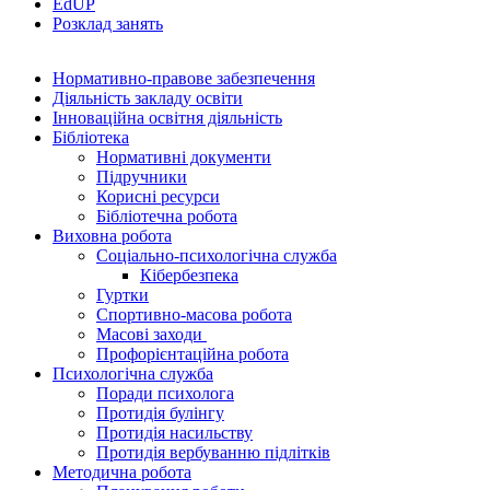
EdUР
Розклад занять
Нормативно-правове забезпечення
Діяльність закладу освіти
Інноваційна освітня діяльність
Бібліотека
Нормативні документи
Підручники
Корисні ресурси
Бібліотечна робота
Виховна робота
Соціально-психологічна служба
Кібербезпека
Гуртки
Спортивно-масова робота
Масові заходи
Профорієнтаційна робота
Психологічна служба
Поради психолога
Протидія булінгу
Протидія насильству
Протидія вербуванню підлітків
Методична робота