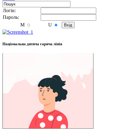
Логiн:
Пароль:
M
U
Національна дитяча гаряча лінія