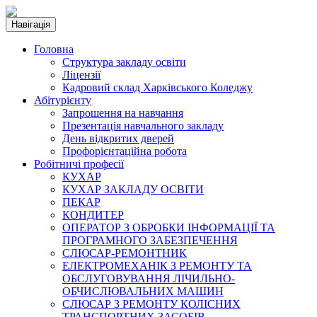
Навігація
Головна
Структура закладу освіти
Ліцензії
Кадровий склад Харківського Коледжу
Абітурієнту
Запрошення на навчання
Презентація навчального закладу
День відкритих дверей
Профорієнтаційна робота
Робітничі професії
КУХАР
КУХАР ЗАКЛАДУ ОСВІТИ
ПЕКАР
КОНДИТЕР
ОПЕРАТОР З ОБРОБКИ ІНФОРМАЦІЇ ТА
ПРОГРАМНОГО ЗАБЕЗПЕЧЕННЯ
СЛЮСАР-РЕМОНТНИК
ЕЛЕКТРОМЕХАНІК З РЕМОНТУ ТА
ОБСЛУГОВУВАННЯ ЛІЧИЛЬНО-
ОБЧИСЛЮВАЛЬНИХ МАШИН
СЛЮСАР З РЕМОНТУ КОЛІСНИХ
ТРАНСПОРТНИХ ЗАСОБІВ