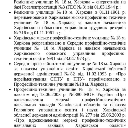
Ремісниче училище № 18 м. Харкова – енергетиків на
базі Госелектростанції №3 (ГЕС № 3) від 01.03.1944 р.;
Ремісниче училище №18 м. Харкова з 01.11.1961 р.
перейменовано в Харківське міське професійно-технічне
училище № 18 м. Харкова за наказом начальника
Харківського обласного управління трудових резервів
№ 316 від 01.11.1961 р.;
Харківське міське професійно-технічне училище № 18 м.
Харкова реорганізовано в Середнє професійно-технічне
училище № 18 м. Харкова за наказом начальника
Харківського обласного управління професійно-
технічної освіти №91 від 23.04.1973 р.;
Середнє професійно-технічне училище № 18 м. Харкова
за наказом управління освіти Харківської обласної
державної адміністрації №82 від 11.02.1993 р. «Про
перейменування СПТУ в ПТУ» перейменовано в
Професійно-технічне училище №18 м. Харкова;
Професійно-технічне училище № 18 м. Харкова за
наказом від 13.06.2003 р. №380 МОН України «Про
вдосконалення мережі професійно-технічних
навчальних закладів Харківської області» та наказом
Головного управління освіти і науки Харківської
обласної державної адміністрації № 277 від 25.06.2003 р.
«Про вдосконалення мережі професійно-технічних
навчальних закладів Харківської області»