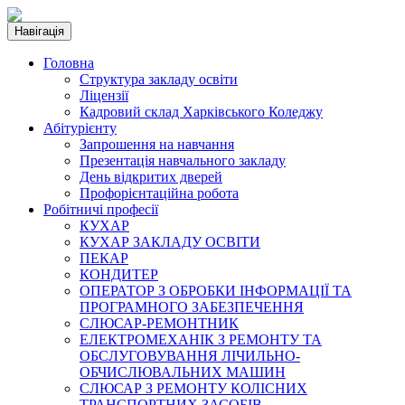
Навігація
Головна
Структура закладу освіти
Ліцензії
Кадровий склад Харківського Коледжу
Абітурієнту
Запрошення на навчання
Презентація навчального закладу
День відкритих дверей
Профорієнтаційна робота
Робітничі професії
КУХАР
КУХАР ЗАКЛАДУ ОСВІТИ
ПЕКАР
КОНДИТЕР
ОПЕРАТОР З ОБРОБКИ ІНФОРМАЦІЇ ТА
ПРОГРАМНОГО ЗАБЕЗПЕЧЕННЯ
СЛЮСАР-РЕМОНТНИК
ЕЛЕКТРОМЕХАНІК З РЕМОНТУ ТА
ОБСЛУГОВУВАННЯ ЛІЧИЛЬНО-
ОБЧИСЛЮВАЛЬНИХ МАШИН
СЛЮСАР З РЕМОНТУ КОЛІСНИХ
ТРАНСПОРТНИХ ЗАСОБІВ