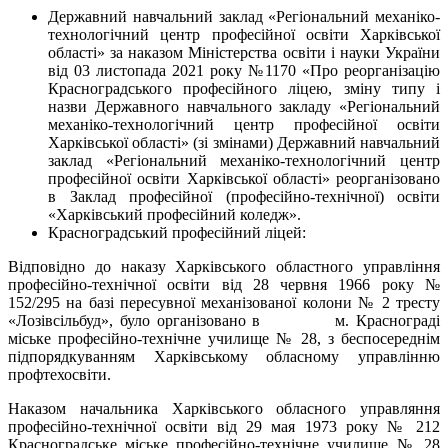
Державний навчальний заклад «Регіональний механіко-
технологічний центр професійної освіти Харківської
області» за наказом Міністерства освіти і науки України
від 03 листопада 2021 року №1170 «Про реорганізацію
Красноградського професійного ліцею, зміну типу і
назви Державного навчального закладу «Регіональний
механіко-технологічний центр професійної освіти
Харківської області» (зі змінами) Державний навчальний
заклад «Регіональний механіко-технологічний центр
професійної освіти Харківської області» реорганізовано
в Заклад професійної (професійно-технічної) освіти
«Харківський професійний коледж».
Красноградський професійний ліцей:
Відповідно до наказу Харківського областного управління
професійно-технічної освіти від 28 червня 1966 року №
152/295 на базі пересувної механізованої колони № 2 тресту
«Лозівсільбуд», було організовано в м. Краснограді
міське професійно-технічне училище № 28, з беспосереднім
підпорядкуванням Харківському обласному управлінню
профтехосвіти.
Наказом начальника Харківського обласного управляння
професійно-технічної освіти від 29 мая 1973 року № 212
Красноградське міське професійно-технічне училище № 28