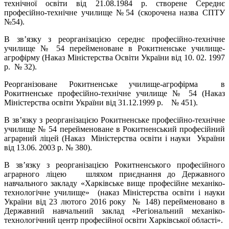
технічної освіти від 21.08.1984 р. створене Середнє
професійно-технічне училище №54 (скорочена назва СПТУ
№54).
В зв’язку з реорганізацією середнє професійно-технічне
училище № 54 перейменоване в Рокитненське училище-
агрофірму (Наказ Міністерства Освіти України від 10. 02. 1997
р. № 32).
Реорганізоване Рокитненське училище-агрофірма в
Рокитненське професійно-технічне училище № 54 (Наказ
Міністерства освіти України від 31.12.1999 р. № 451).
В зв’язку з реорганізацією Рокитненське професійно-технічне
училище № 54 перейменоване в Рокитненський професійний
аграрний ліцей (Наказ Міністерства освіти і науки України
від 13.06. 2003 р. № 380).
В зв’язку з реорганізацією Рокитненського професійного
аграрного ліцею шляхом приєднання до Державного
навчального закладу «Харківське вище професійне механіко-
технологічне училище» (наказ Міністерства освіти і науки
України від 23 лютого 2016 року № 148) перейменовано в
Державний навчальний заклад «Регіональний механіко-
технологічний центр професійної освіти Харківської області».