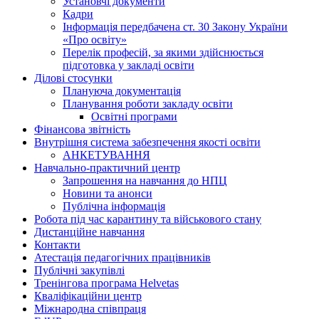
Установчі документи
Кадри
Інформація передбачена ст. 30 Закону України
«Про освіту»
Перелік професій, за якими здійснюється
підготовка у закладі освіти
Ділові стосунки
Плануюча документація
Планування роботи закладу освіти
Освітні програми
Фінансова звітність
Внутрішня система забезпечення якості освіти
АНКЕТУВАННЯ
Навчально-практичний центр
Запрошення на навчання до НПЦ
Новини та анонси
Публічна інформація
Робота під час карантину та військового стану
Дистанційне навчання
Контакти
Атестація педагогічних працівників
Публічні закупівлі
Тренінгова програма Helvetas
Кваліфікаційни центр
Міжнародна співпраця