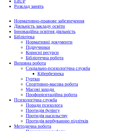
EdUР
Розклад занять
Нормативно-правове забезпечення
Діяльність закладу освіти
Інноваційна освітня діяльність
Бібліотека
Нормативні документи
Підручники
Корисні ресурси
Бібліотечна робота
Виховна робота
Соціально-психологічна служба
Кібербезпека
Гуртки
Спортивно-масова робота
Масові заходи
Профорієнтаційна робота
Психологічна служба
Поради психолога
Протидія булінгу
Протидія насильству
Протидія вербуванню підлітків
Методична робота