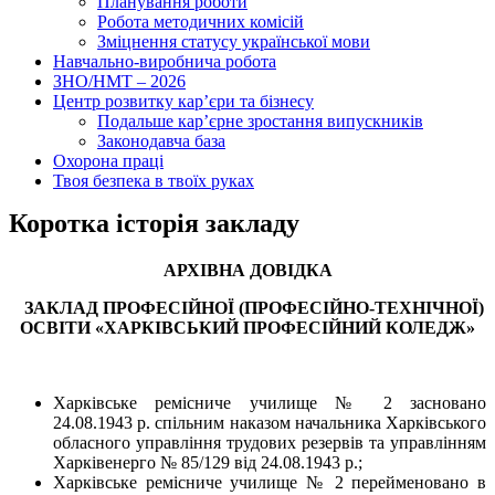
Планування роботи
Робота методичних комісій
Зміцнення статусу української мови
Навчально-виробнича робота
ЗНО/НМТ – 2026
Центр розвитку кар’єри та бізнесу
Подальше кар’єрне зростання випускників
Законодавча база
Охорона праці
Твоя безпека в твоїх руках
Коротка історія закладу
АРХ
ІВНА ДОВІДКА
ЗАКЛАД ПРОФЕСІЙНОЇ (ПРОФЕСІЙНО-ТЕХНІЧНОЇ)
ОСВІТИ «ХАРКІВСЬКИЙ ПРОФЕСІЙНИЙ КОЛЕДЖ»
Харківське ремісниче училище № 2 засновано
24.08.1943 р. спільним наказом начальника Харківського
обласного управління трудових резервів та управлінням
Харківенерго № 85/129 від 24.08.1943 р.;
Харківське ремісниче училище № 2 перейменовано в