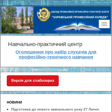
Наві
Навчально-практичний центр
Оголошення про набір слухачів для
професійно-технічного навчання
Версія для слабозорих
НОВИНИ
Підготовка до нового навчального року
27 Липня,