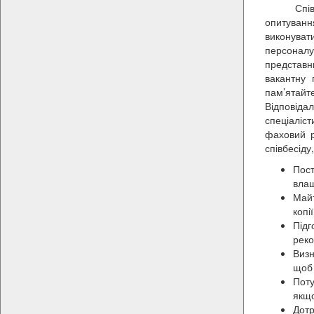
Співбесід
опитуванн
виконуват
персонал
представн
вакантну 
пам’ятайт
Відповіда
спеціаліс
фаховий р
співбесіду
Пост
влаш
Майт
копі
Підг
реко
Визн
щоб 
Поту
якщо
Дотр