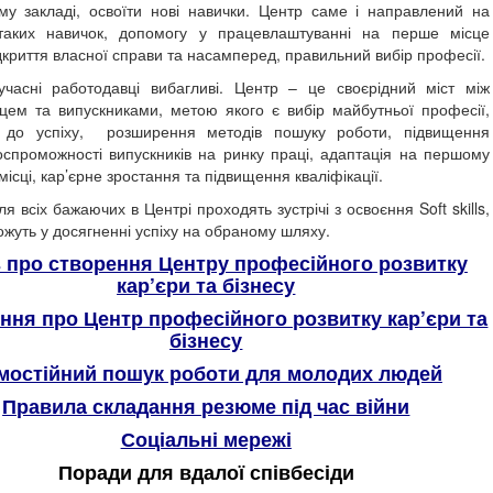
му закладі, освоїти нові навички. Центр саме і направлений на
таких навичок, допомогу у працевлаштуванні на перше місце
дкриття власної справи та насамперед, правильний вибір професії.
работодавці вибагливі. Центр – це своєрідний міст між
цем та випускниками, метою якого є вибір майбутньої професії,
я до успіху, розширення методів пошуку роботи, підвищення
оспроможності випускників на ринку праці, адаптація на першому
ісці, кар’єрне зростання та підвищення кваліфікації.
бажаючих в Центрі проходять зустрічі з освоєння Soft skills,
жуть у досягненні успіху на обраному шляху.
 про створення Центру професійного розвитку
кар’єри та бізнесу
ння про Центр професійного розвитку кар’єри та
бізнесу
мостійний пошук роботи для молодих людей
Правила складання резюме під час війни
Соціальні мережі
Поради для вдалої співбесіди