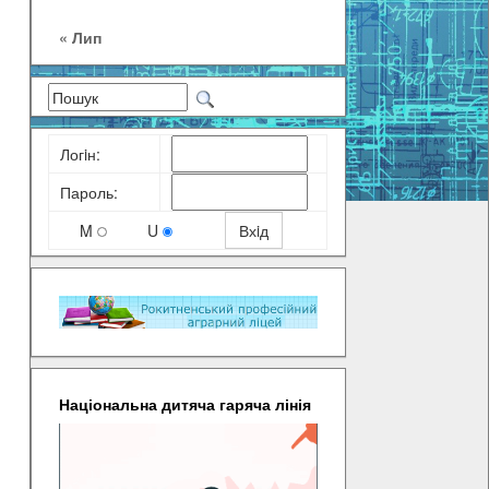
« Лип
Логiн:
Пароль:
M
U
Національна дитяча гаряча лінія