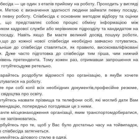
а — це один з етапів прийому на роботу. Проходить у вигляді
я. Метою є визначення здатності людини займати певну посаду,
и певну роботу. Співбесіда є основним методом відбору та оцінки
у, що представляє собою процес обміну інформацією між
иком кадрової служби або керівником підрозділу та кандидатом на
посаду. Навіть якщо Ви маєте великий досвід пошуку роботи,
е,що до кожної нової співбесіди необхідно завчасно готуватись.
льніше до співбесіди ставляться, як правило, висококваліфіковані
ти. Дуже часто підготовка до співбесіди тим гірша, чим нижчий
івень претендента. Тому кожен раз, отримавши запрошення на
, готуйтесьдуже ретельно.
арайтесь роздобути відомості про організацію, в якуВи хочете
туватися на роботу.
е при собі копії всіх необхідних документів,професійне резюме,
ї свідоцтва про освіту.
отуйтесь назвати прізвища та телефони осіб, які моглиб дати Вам
мендацію, попередньо погодивши це з ними.
ачте місцезнаходження організації, яким транспортомдобиратися,
не запізнюватись.
рбуйтесь про те, щоб у Вас було достатньо часу на тойвипадок,
 співбесіда затягнеться.
имуйтесь ділового стилю в одязі.