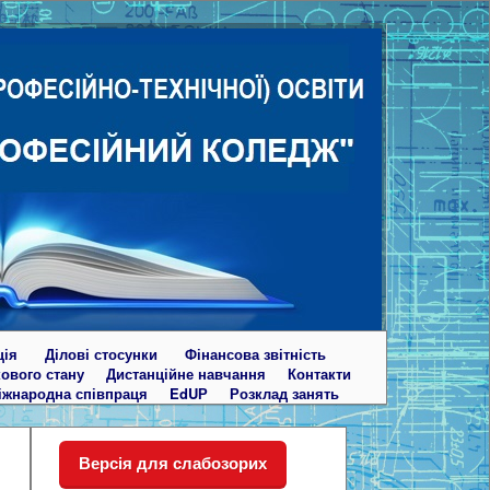
ція
Ділові стосунки
Фінансова звітність
кового стану
Дистанційне навчання
Контакти
іжнародна співпраця
EdUР
Розклад занять
Версія для слабозорих