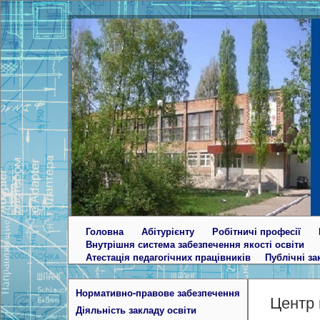
Головна
Абітурієнту
Робітничі професії
Внутрішня система забезпечення якості освіти
Атестація педагогічних працівників
Публічні за
Нормативно-правове забезпечення
Центр 
Діяльність закладу освіти