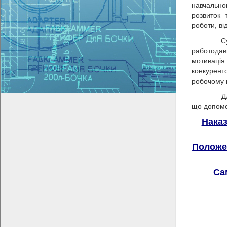
навчально
розвиток 
роботи, ві
Сучасні 
работодав
мотиваці
конкурент
робочому м
Для всіх 
що допомо
Наказ
Положе
Са