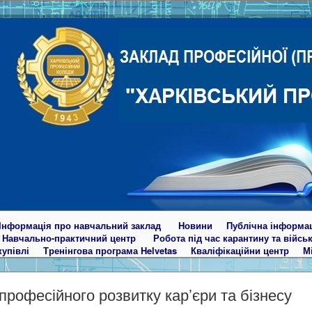
Інформація про навчальний заклад
Новини
Публічна інформа
Навчально-практичний центр
Робота під час карантину та війсь
купівлі
Тренінгова програма Helvetas
Кваліфікаційни центр
М
професійного розвитку кар’єри та бізнесу