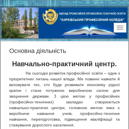
Наві
Основна діяльність
Навчально-практичний центр.
На сьогодні розвиток професійної освіти – одне з
пріоритетних питань нашої влади. Ми повинні навчати й
виховувати тих, хто буде розвивати економіку рідної
країни і стане потужною виробничою силою для
зміцнення держави. З цією метою у професійних
(професійно-технічних) закладах створюються
навчально-практичні центри, головною метою яких є
виробниче навчання учнів, професійно-технічне
навчання, перепідготовка, підвищення кваліфікації та
стажування дорослого населення.