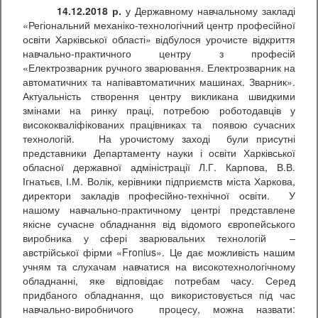
14.12.2018 р.
у Державному навчальному закладі
«Регіональний механіко-технологічний центр професійної
освіти Харківської області» відбулося урочисте відкриття
навчально-практичного центру з професій
«Електрозварник ручного зварювання. Електрозварник на
автоматичних та напівавтоматичних машинах. Зварник».
Актуальність створення центру викликана швидкими
змінами на ринку праці, потребою роботодавців у
висококваліфікованих працівниках та появою сучасних
технологій. На урочистому заході були присутні
представники Департаменту науки і освіти Харківської
обласної державної адміністрації Л.Г. Карпова, В.В.
Ігнатьєв, І.М. Волік, керівники підприємств міста Харкова,
директори закладів професійно-технічної освіти. У
нашому навчально-практичному центрі представлене
якісне сучасне обладнання від відомого європейського
виробника у сфері зварювальних технологій –
австрійської фірми «Fronius». Це дає можливість нашим
учням та слухачам навчатися на високотехнологічному
обладнанні, яке відповідає потребам часу. Серед
придбаного обладнання, що використовується під час
навчально-виробничого процесу, можна назвати: