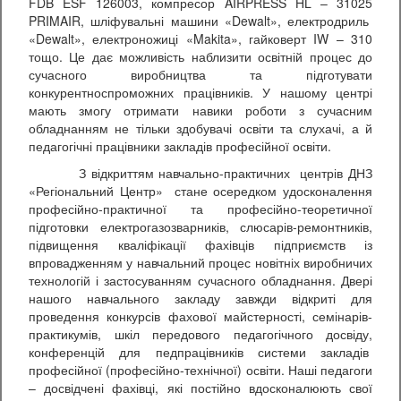
FDB ESF 126003, компресор AIRPRESS HL – 31025
PRIMAIR, шліфувальні машини «Dewalt», електродриль
«Dewalt», електроножиці «Makita», гайковерт IW – 310
тощо. Це дає можливість наблизити освітній процес до
сучасного виробництва та підготувати
конкурентноспроможних працівників. У нашому центрі
мають змогу отримати навики роботи з сучасним
обладнанням не тільки здобувачі освіти та слухачі, а й
педагогічні працівники закладів професійної освіти.
З відкриттям навчально-практичних центрів ДНЗ
«Регіональний Центр» стане осередком удосконалення
професійно-практичної та професійно-теоретичної
підготовки електрогазозварників, слюсарів-ремонтників,
підвищення кваліфікації фахівців підприємств із
впровадженням у навчальний процес новітніх виробничих
технологій і застосуванням сучасного обладнання. Двері
нашого навчального закладу завжди відкриті для
проведення конкурсів фахової майстерності, семінарів-
практикумів, шкіл передового педагогічного досвіду,
конференцій для педпрацівників системи закладів
професійної (професійно-технічної) освіти. Наші педагоги
– досвідчені фахівці, які постійно вдосконалюють свої