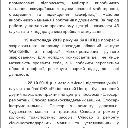
промислових підприємств, майстрів виробничого
навчання, всеукраїнські конкурси фахової майстерності,
стажування та підвищення кваліфікації майстрів
виробничого навчання і робітників підприємств. За період
роботи у навчально-практичному центрі навчалося 45
слухачів, а 7 педпрацівників пройшли стажування.
19 листопада 2019 року
на базі НПЦ з професій
зварювального напрямку проходив обласний конкурс
WorldSkills з професії «Електрозварник ручного
зварювання». Для молодих конкурсантів це не лише
можливість проявити себе, а й побачити перспективи
обраної професії, розвинути творчий підхід до своєї
діяльності.
22.10.2019 р.
з метою якісної підготовки учнів і
слухачів на базі ДНЗ «Регіональний Центр» був створений
другий навчально-практичний центр з професій «Слюсар-
ремонтник. Слюсар механоскладальних машин. Слюсар-
інструментальник. Слюсар з ремонту дорожньо-
будівельних машин та тракторів. Слюсар з ремонту
колісних транспортних засобів. Слюсар з ремонту
сільськогосподарських машин та устаткування» у