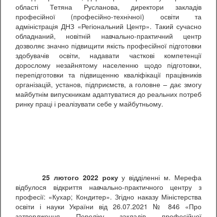
області Тетяна Русланова, директори закладів
професійної (професійно-технічної) освіти та
адміністрація ДНЗ «Регіональний Центр». Такий сучасно
обладнаний, новітній навчально-практичний центр
дозволяє значно підвищити якість професійної підготовки
здобувачів освіти, надавати часткові компетенції
дорослому незайнятому населенню щодо підготовки,
перепідготовки та підвищенню кваліфікації працівників
організацій, установ, підприємств, а головне – дає змогу
майбутнім випускникам адаптуватися до реальних потреб
ринку праці і реалізувати себе у майбутньому.
25 лютого 2022 року
у відділенні м. Мерефа
відбулося відкриття навчально-практичного центру з
професії: «Кухар; Кондитер». Згідно наказу Міністерства
освіти і науки України від 26.07.2021 № 846 «Про
затвердження Переліку закладів професійної