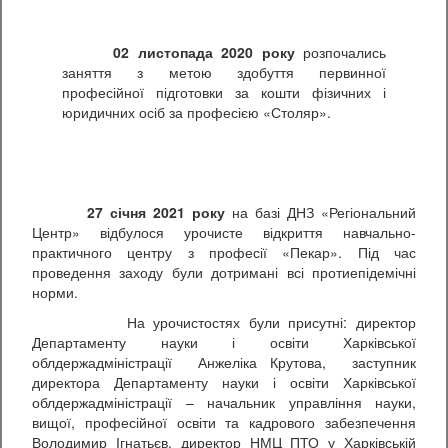
02 листопада 2020 року
розпочались
заняття з метою здобуття первинної
професійної підготовки за кошти фізичних і
юридичних осіб за професією «Столяр».
27 січня 2021 року
на базі ДНЗ «Регіональний
Центр» відбулося урочисте відкриття навчально-
практичного центру з професії «Пекар». Під час
проведення заходу були дотримані всі протиепідемічні
норми.
На урочистостях були присутні: директор
Департаменту науки і освіти Харківської
облдержадміністрації Анжеліка Крутова, заступник
директора Департаменту науки і освіти Харківської
облдержадміністрації – начальник управління науки,
вищої, професійної освіти та кадрового забезпечення
Володимир Ігнатьєв, директор НМЦ ПТО у Харківській