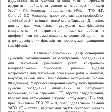
відділеннях міста Харкова та села Рокитне. Урочисте
відкриття пройшло за участю міністра освіти і науки
України Г.І. Новосад, представників НМЦ ПТО Н.Г.
Сологуб, З.О. Назарець, директорів закладів професійно-
технічної освіти та інших гостей міста Харкова. Діяльність
центру дає можливість підготувати кваліфікованих
спеціалістів, які отримають навички роботи з
професійними інструментами та сучасним обладнанням,
а для досвідчених фахівців ми пропонуємо підвищення
кваліфікації.
Навчально-практичний центр оснащений
сучасним механізованим та електричним обладнанням
для виконання ремонтних робіт, контрольно-
вимірювальними приборами, різними видами
інструментів для виконання слюсарних робіт – молотки,
викрутки, гайкові ключі, вимірювальні інструменти (більше
80 одиниць). У процесі створення центру було придбано
сучасне обладнання вітчизняних та зарубіжних
виробників: пилка стрічкова JET, верстат свердлильний,
верстат для заточування ріжучого інструменту LT – 550,
прес гвинтовий FDB PR – 3, прес гідравлічний рамний
YATO YT – 55582, верстат для гнуття листового металу