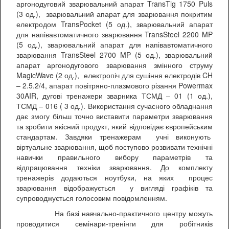
аргонодуговий зварювальний апарат TransTig 1750 Puls
(3 од.), зварювальний апарат для зварювання покритим
електродом TransPocket (5 од.), зварювальний апарат
для напівавтоматичного зварювання TransSteel 2200 MP
(5 од.), зварювальний апарат для напівавтоматичного
зварювання TransSteel 2700 MP (5 од.), зварювальний
апарат аргонодугового зварювання змінного струму
MagicWave (2 од.), електропіч для сушіння електродів CH
– 2.5.2/4, апарат повітряно-плазмового різання Powermax
30AIR, дугові тренажери зварника ТСМД – 01 (1 од.),
ТСМД – 016 ( 3 од.). Використання сучасного обладнання
дає змогу більш точно виставити параметри зварювання
та зробити якісний продукт, який відповідає європейським
стандартам. Завдяки тренажерам учні виконують
віртуальне зварювання, щоб поступово розвивати технічні
навички правильного вибору параметрів та
відпрацювання техніки зварювання. До комплекту
тренажерів додаються ноутбуки, на яких процес
зварювання відображується у вигляді графіків та
супроводжується голосовим повідомленням.
На базі навчально-практичного центру можуть
проводитися семінари-тренінги для робітників