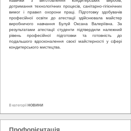
навички з виготовлення кондитерських виробів,
дотримання технологічних процесів, санітарно-гігієнічних
вимог і правил охорони праці. Підготовку здобувачів
професійної освіти до атестації здійснювала майстер
виробничого навчання Булуй Оксана Валеріївна. За
результатами атестації студенти підтвердили належний
рівень професійної підготовки та готовність до
подальшого вдосконалення своєї майстерності у сфері
кондитерського мистецтва.
В категорії
НОВИНИ
Профорієнтація