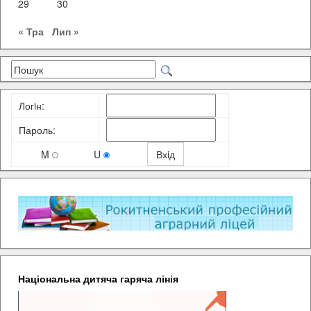
29
30
« Тра
Лип »
Логiн:
Пароль:
M
U
Національна дитяча гаряча лінія