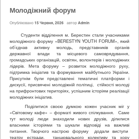
Молодіжний форум
Опубліковано
15 Червня, 2026
автор
Admin
Студенти відділення м. Берестин стали учасниками
молодіжного форуму «BERESTYN YOUTH FORUM», який
об’єднав активну молодь, представників органів
державної влади та місцевого самоврядування,
громадських організацій, освітян, волонтерів і молодіжних
лідерів. Мета форуму – розвиток молодіжного руху,
підтримка ініціатив та формування майбутнього України.
Присутнім були представлені тематичні платформи і
дискусії, присвячені молодіжній політиці, стійкості молоді
на прифронтових територіях, успішним історіям реалізації
молодіжних ініціатив.
Поділитися своєю думкою кожен учасник міг у
«Світовому кафе» – форматі живого спілкування. Саме
тут молоді люди знаходили нових друзів, ділилися
власними історіями та шукали відповіді на важливі
питання. Творчого настрою форуму додали виступи
театру естради, танцювального колективу та хору