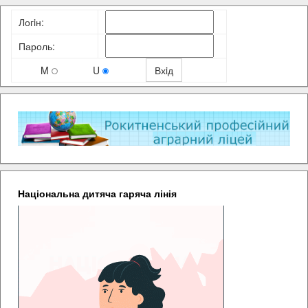
Логiн:
Пароль:
M
U
Національна дитяча гаряча лінія