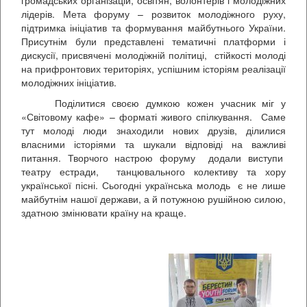
громадських організацій, освітян, волонтерів і молодіжних
лідерів. Мета форуму – розвиток молодіжного руху,
підтримка ініціатив та формування майбутнього України.
Присутнім були представлені тематичні платформи і
дискусії, присвячені молодіжній політиці, стійкості молоді
на прифронтових територіях, успішним історіям реалізації
молодіжних ініціатив.
Поділитися своєю думкою кожен учасник міг у
«Світовому кафе» – форматі живого спілкування. Саме
тут молоді люди знаходили нових друзів, ділилися
власними історіями та шукали відповіді на важливі
питання. Творчого настрою форуму додали виступи
театру естради, танцювального колективу та хору
української пісні. Сьогодні українська молодь є не лише
майбутнім нашої держави, а й потужною рушійною силою,
здатною змінювати країну на краще.