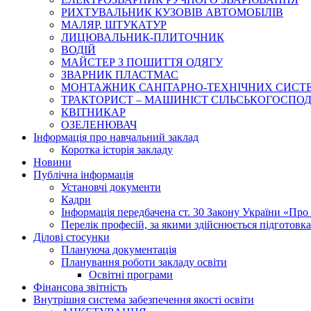
РИХТУВАЛЬНИК КУЗОВІВ АВТОМОБІЛІВ
МАЛЯР, ШТУКАТУР
ЛИЦЮВАЛЬНИК-ПЛИТОЧНИК
ВОДІЙ
МАЙСТЕР З ПОШИТТЯ ОДЯГУ
ЗВАРНИК ПЛАСТМАС
МОНТАЖНИК САНІТАРНО-ТЕХНІЧНИХ СИСТ
ТРАКТОРИСТ – МАШИНІСТ СІЛЬСЬКОГОСПОДАРС
КВІТНИКАР
ОЗЕЛЕНЮВАЧ
Інформація про навчальний заклад
Коротка історія закладу
Новини
Публічна інформація
Установчі документи
Кадри
Інформація передбачена ст. 30 Закону України «Про 
Перелік професій, за якими здійснюється підготовка 
Ділові стосунки
Плануюча документація
Планування роботи закладу освіти
Освітні програми
Фінансова звітність
Внутрішня система забезпечення якості освіти