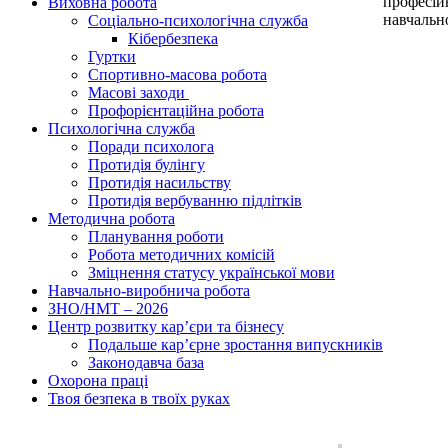
професійн
Виховна робота
навчальн
Соціально-психологічна служба
Кібербезпека
Гуртки
Спортивно-масова робота
Масові заходи
Профорієнтаційна робота
Психологічна служба
Поради психолога
Протидія булінгу
Протидія насильству
Протидія вербуванню підлітків
Методична робота
Планування роботи
Робота методичних комісій
Зміцнення статусу української мови
Навчально-виробнича робота
ЗНО/НМТ – 2026
Центр розвитку кар’єри та бізнесу
Подальше кар’єрне зростання випускників
Законодавча база
Охорона праці
Твоя безпека в твоїх руках