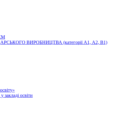
ЕМ
ЬКОГО ВИРОБНИЦТВА (категорії А1, А2, В1)
освіту»
у закладі освіти