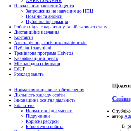
АНКЕТУВАННЯ
Навчально-практичний центр
Запрошення на навчання до НПЦ
Новини та анонси
Публічна інформація
Робота під час карантину та військового стану
Дистанційне навчання
Контакти
Атестація педагогічних працівників
Публічні закупівлі
Тренінгова програма Helvetas
Кваліфікаційни центр
Міжнародна співпраця
EdUР
Розклад занять
Щоденн
Нормативно-правове забезпечення
Діяльність закладу освіти
Співп
Інноваційна освітня діяльність
Бібліотека
Нормативні документи
Опублік
Підручники
автор
Ad
Корисні ресурси
В рамках
Бібліотечна робота