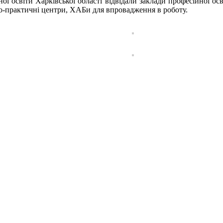
ої освіти Харківської області відвідали заклади професійної осв
о-практичні центри, ХАБи для впровадження в роботу.