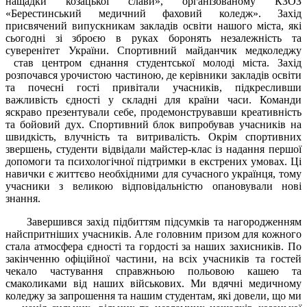
нащадки козацької слави», організованому КЗОЗ
«Берестинський медичний фаховий коледж». Захід
присвячений випускникам закладів освіти нашого міста, які
сьогодні зі зброєю в руках боронять незалежність та
суверенітет України. Спортивний майданчик медколеджу
став центром єднання студентської молоді міста. Захід
розпочався урочистою частиною, де керівники закладів освіти
та почесні гості привітали учасників, підкресливши
важливість єдності у складні для країни часи. Команди
яскраво презентували себе, продемонструвавши креативність
та бойовий дух. Спортивний блок випробував учасників на
швидкість, влучність та витривалість. Окрім спортивних
звершень, студенти відвідали майстер-клас із надання першої
допомоги та психологічної підтримки в екстрених умовах. Ці
навички є життєво необхідними для сучасного українця, тому
учасники з великою відповідальністю опановували нові
знання.
Завершився захід підбиттям підсумків та нагородженням
найспритніших учасників. Але головним призом для кожного
стала атмосфера єдності та гордості за наших захисників. По
закінченню офіційної частини, на всіх учасників та гостей
чекало частування справжньою польовою кашею та
смаколиками від наших військових. Ми вдячні медичному
коледжу за запрошення та нашим студентам, які довели, що ми