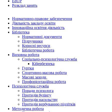
EdUР
Розклад занять
Нормативно-правове забезпечення
Діяльність закладу освіти
Інноваційна освітня діяльність
Бібліотека
Нормативні документи
Підручники
Корисні ресурси
Бібліотечна робота
Виховна робота
Соціально-психологічна служба
Кібербезпека
Гуртки
Спортивно-масова робота
Масові заходи
Профорієнтаційна робота
Психологічна служба
Поради психолога
Протидія булінгу
Протидія насильству
Протидія вербуванню підлітків
Методична робота