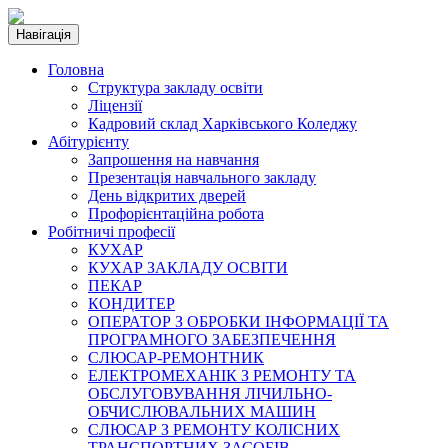
Навігація
Головна
Структура закладу освіти
Ліцензії
Кадровий склад Харківського Коледжу
Абітурієнту
Запрошення на навчання
Презентація навчального закладу
День відкритих дверей
Профорієнтаційна робота
Робітничі професії
КУХАР
КУХАР ЗАКЛАДУ ОСВІТИ
ПЕКАР
КОНДИТЕР
ОПЕРАТОР З ОБРОБКИ ІНФОРМАЦІЇ ТА
ПРОГРАМНОГО ЗАБЕЗПЕЧЕННЯ
СЛЮСАР-РЕМОНТНИК
ЕЛЕКТРОМЕХАНІК З РЕМОНТУ ТА
ОБСЛУГОВУВАННЯ ЛІЧИЛЬНО-
ОБЧИСЛЮВАЛЬНИХ МАШИН
СЛЮСАР З РЕМОНТУ КОЛІСНИХ
ТРАНСПОРТНИХ ЗАСОБІВ