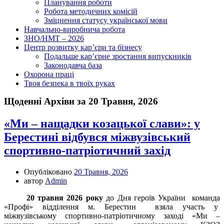
Планування роботи
Робота методичних комісій
Зміцнення статусу української мови
Навчально-виробнича робота
ЗНО/НМТ – 2026
Центр розвитку кар’єри та бізнесу
Подальше кар’єрне зростання випускників
Законодавча база
Охорона праці
Твоя безпека в твоїх руках
Щоденні Архіви за 20 Травня, 2026
«Ми – нащадки козацької слави»: у
Берестині відбувся міжвузівський
спортивно-патріотичний захід
Опубліковано
20 Травня, 2026
автор
Admin
20 травня 2026 року
до Дня героїв України команда
«Профі» відділення м. Берестин взяла участь у
міжвузівському спортивно-патріотичному заході «Ми –