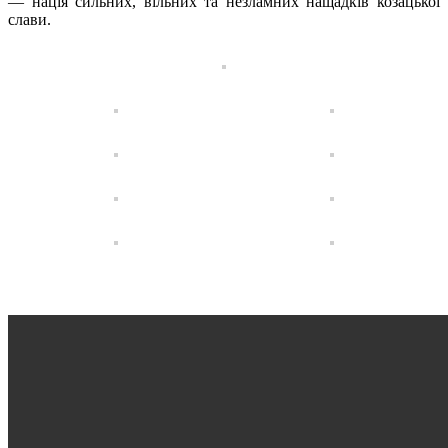
— нація сильних, вільних та незламних нащадків козацької
слави.
.