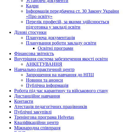
Установчі документи
Кадри
Інформація передбачена ст. 30 Закону України
«Про освіту»
Перелік професій, за якими здійснюється
підготовка у закладі освіти
Ділові стосунки
Плануюча документація
Планування роботи закладу освіти
Освітні програми
Фінансова звітність
Внутрішня система забезпечення якості освіти
АНКЕТУВАННЯ
Навчально-практичний центр
Запрошення на навчання до НПЦ
Новини та анонси
Публічна інформація
Робота під час карантину та військового стану
Дистанційне навчання
Контакти
Атестація педагогічних працівників
Публічні закупівлі
Тренінгова програма Helvetas
Кваліфікаційни центр
Міжнародна співпраця