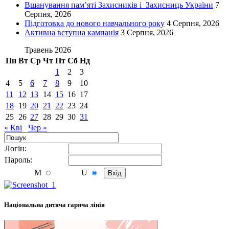
Вшанування пам’яті Захисників і Захисниць України
7
Серпня, 2026
Підготовка до нового навчального року
4 Серпня, 2026
Активна вступна кампанія
3 Серпня, 2026
Травень 2026
Пн
Вт
Ср
Чт
Пт
Сб
Нд
1
2
3
4
5
6
7
8
9
10
11
12
13
14
15
16
17
18
19
20
21
22
23
24
25
26
27
28
29
30
31
« Кві
Чер »
Логiн:
Пароль:
M
U
Національна дитяча гаряча лінія