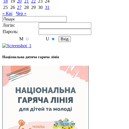
18
19
20
21
22
23
24
25
26
27
28
29
30
31
« Кві
Чер »
Логiн:
Пароль:
M
U
Національна дитяча гаряча лінія