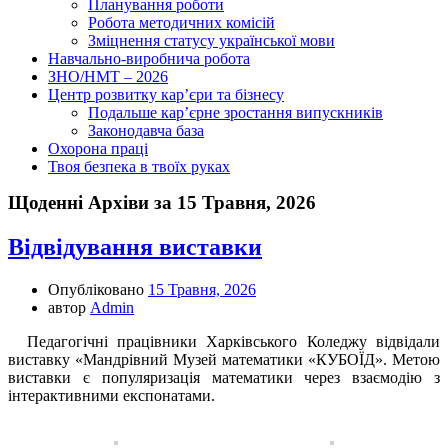
Планування роботи
Робота методичних комісій
Зміцнення статусу української мови
Навчально-виробнича робота
ЗНО/НМТ – 2026
Центр розвитку кар’єри та бізнесу
Подальше кар’єрне зростання випускників
Законодавча база
Охорона праці
Твоя безпека в твоїх руках
Щоденні Архіви за 15 Травня, 2026
Відвідування виставки
Опубліковано
15 Травня, 2026
автор
Admin
Педагогічні працівники Харківського Коледжу відвідали
виставку «Мандрівний Музей математики «КУБОЇД». Метою
виставки є популяризація математики через взаємодію з
інтерактивними експонатами.