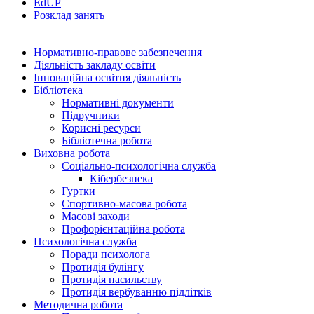
EdUР
Розклад занять
Нормативно-правове забезпечення
Діяльність закладу освіти
Інноваційна освітня діяльність
Бібліотека
Нормативні документи
Підручники
Корисні ресурси
Бібліотечна робота
Виховна робота
Соціально-психологічна служба
Кібербезпека
Гуртки
Спортивно-масова робота
Масові заходи
Профорієнтаційна робота
Психологічна служба
Поради психолога
Протидія булінгу
Протидія насильству
Протидія вербуванню підлітків
Методична робота