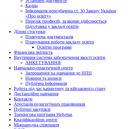
Установчі документи
Кадри
Інформація передбачена ст. 30 Закону України
«Про освіту»
Перелік професій, за якими здійснюється
підготовка у закладі освіти
Ділові стосунки
Плануюча документація
Планування роботи закладу освіти
Освітні програми
Фінансова звітність
Внутрішня система забезпечення якості освіти
АНКЕТУВАННЯ
Навчально-практичний центр
Запрошення на навчання до НПЦ
Новини та анонси
Публічна інформація
Робота під час карантину та військового стану
Дистанційне навчання
Контакти
Атестація педагогічних працівників
Публічні закупівлі
Тренінгова програма Helvetas
Кваліфікаційни центр
Міжнародна співпраця