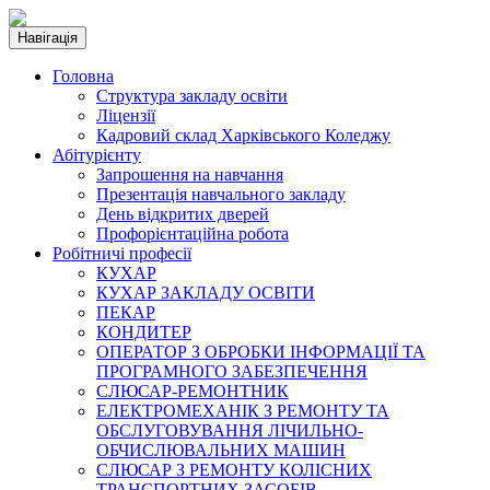
Навігація
Головна
Структура закладу освіти
Ліцензії
Кадровий склад Харківського Коледжу
Абітурієнту
Запрошення на навчання
Презентація навчального закладу
День відкритих дверей
Профорієнтаційна робота
Робітничі професії
КУХАР
КУХАР ЗАКЛАДУ ОСВІТИ
ПЕКАР
КОНДИТЕР
ОПЕРАТОР З ОБРОБКИ ІНФОРМАЦІЇ ТА
ПРОГРАМНОГО ЗАБЕЗПЕЧЕННЯ
СЛЮСАР-РЕМОНТНИК
ЕЛЕКТРОМЕХАНІК З РЕМОНТУ ТА
ОБСЛУГОВУВАННЯ ЛІЧИЛЬНО-
ОБЧИСЛЮВАЛЬНИХ МАШИН
СЛЮСАР З РЕМОНТУ КОЛІСНИХ
ТРАНСПОРТНИХ ЗАСОБІВ