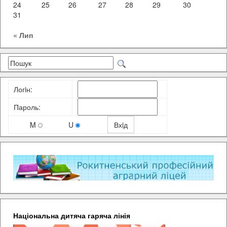
24
25
26
27
28
29
30
31
« Лип
Логiн:
Пароль:
M
U
Національна дитяча гаряча лінія