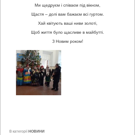
Ми щедруєм і співаєм під вікном,
Щастя – долі вам бажаєм всі гуртом.
Хай квітують ваші ниви золоті,
Щоб життя було щасливе в майбутті.
З Новим роком!
В категорії
НОВИНИ