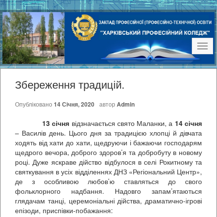
Наві
Збереження традицій.
Опубліковано
14 Січня, 2020
автор
Admin
13 січня
відзначається свято Маланки, а
14 січня
– Василів день. Цього дня за традицією хлопці й дівчата
ходять від хати до хати, щедруючи і бажаючи господарям
щедрого вечора, доброго здоров’я та добробуту в новому
році. Дуже яскраве дійство відбулося в селі Рокитному та
святкування в усіх відділеннях ДНЗ «Регіональний Центр»,
де з особливою любов’ю ставляться до свого
фольклорного надбання. Надовго запам’ятаються
глядачам танці, церемоніальні дійства, драматично-ігрові
епізоди, приспівки-побажання: