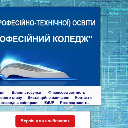
ція
Ділові стосунки
Фінансова звітність
кового стану
Дистанційне навчання
Контакти
іжнародна співпраця
EdUР
Розклад занять
Версія для слабозорих