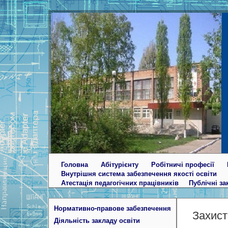
Головна
Абітурієнту
Робітничі професії
Внутрішня система забезпечення якості освіти
Атестація педагогічних працівників
Публічні за
Нормативно-правове забезпечення
Захист
Діяльність закладу освіти