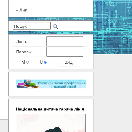
« Лип
Логiн:
Пароль:
M
U
Національна дитяча гаряча лінія