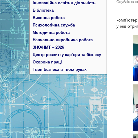
Опублікова
Інноваційна освітня діяльність
Бібліотека
21 че
Виховна робота
комп’ютер
Психологічна служба
учнів отри
Методична робота
Навчально-виробнича робота
ЗНО/НМТ – 2026
Центр розвитку кар’єри та бізнесу
Охорона праці
Твоя безпека в твоїх руках