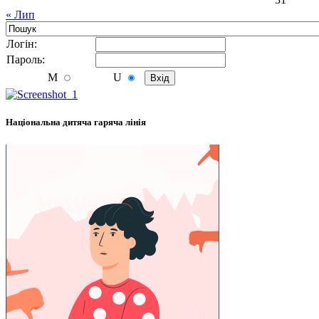
« Лип
Логiн:
Пароль:
M
U
Національна дитяча гаряча лінія