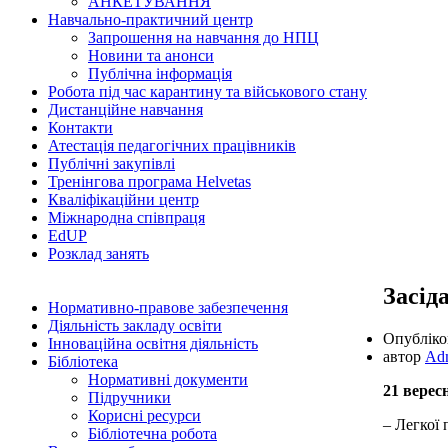
АНКЕТУВАННЯ
Навчально-практичний центр
Запрошення на навчання до НПЦ
Новини та анонси
Публічна інформація
Робота під час карантину та військового стану
Дистанційне навчання
Контакти
Атестація педагогічних працівників
Публічні закупівлі
Тренінгова програма Helvetas
Кваліфікаційни центр
Міжнародна співпраця
EdUР
Розклад занять
Засід
Нормативно-правове забезпечення
Діяльність закладу освіти
Опублік
Інноваційна освітня діяльність
автор
Ad
Бібліотека
Нормативні документи
21 верес
Підручники
Корисні ресурси
– Легкої 
Бібліотечна робота