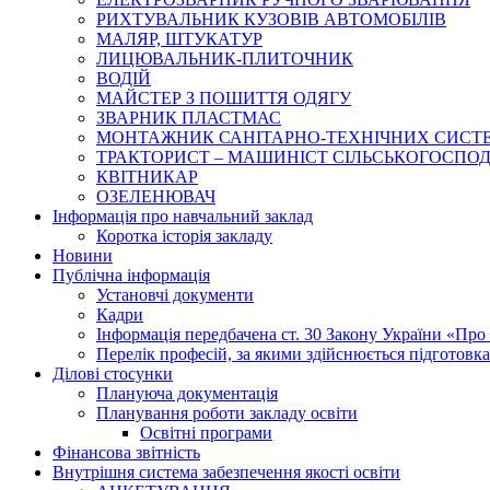
РИХТУВАЛЬНИК КУЗОВІВ АВТОМОБІЛІВ
МАЛЯР, ШТУКАТУР
ЛИЦЮВАЛЬНИК-ПЛИТОЧНИК
ВОДІЙ
МАЙСТЕР З ПОШИТТЯ ОДЯГУ
ЗВАРНИК ПЛАСТМАС
МОНТАЖНИК САНІТАРНО-ТЕХНІЧНИХ СИСТ
ТРАКТОРИСТ – МАШИНІСТ СІЛЬСЬКОГОСПОДАРС
КВІТНИКАР
ОЗЕЛЕНЮВАЧ
Інформація про навчальний заклад
Коротка історія закладу
Новини
Публічна інформація
Установчі документи
Кадри
Інформація передбачена ст. 30 Закону України «Про 
Перелік професій, за якими здійснюється підготовка 
Ділові стосунки
Плануюча документація
Планування роботи закладу освіти
Освітні програми
Фінансова звітність
Внутрішня система забезпечення якості освіти