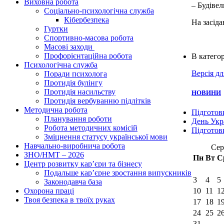
Виховна робота
– Будіве
Соціально-психологічна служба
Кібербезпека
На засід
Гуртки
Спортивно-масова робота
Масові заходи
Профорієнтаційна робота
В категор
Психологічна служба
Версія д
Поради психолога
Протидія булінгу
Протидія насильству
НОВИНИ
Протидія вербуванню підлітків
Методична робота
Підготов
Планування роботи
День Укр
Робота методичних комісій
Підготов
Зміцнення статусу української мови
Навчально-виробнича робота
Сер
ЗНО/НМТ – 2026
Пн
Вт
С
Центр розвитку кар’єри та бізнесу
Подальше кар’єрне зростання випускників
3
4
5
Законодавча база
Охорона праці
10
11
1
Твоя безпека в твоїх руках
17
18
1
24
25
2
31