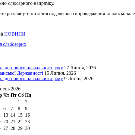
льно-слюсарного напрямку.
анні розглянуто питання подальшого впровадження та вдосконале
ії
НОВИНИ
ля слабозорих
ка до нового навчального року
27 Липня, 2026
аїнської Державності
15 Липня, 2026
ка до нового навчального року
9 Липня, 2026
пень 2026
р
Чт
Пт
Сб
Нд
1
2
6
7
8
9
2
13
14
15
16
9
20
21
22
23
6
27
28
29
30