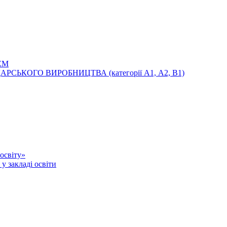
ЕМ
ЬКОГО ВИРОБНИЦТВА (категорії А1, А2, В1)
освіту»
у закладі освіти