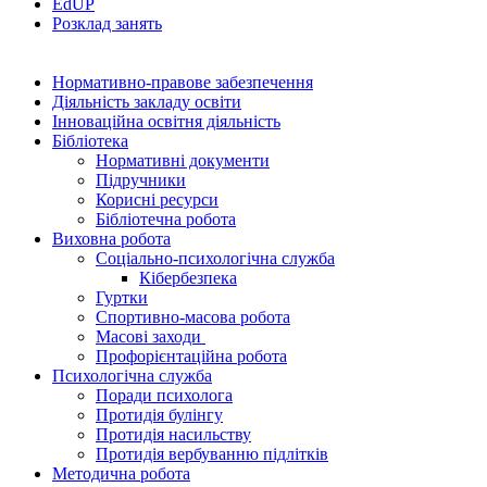
EdUР
Розклад занять
Нормативно-правове забезпечення
Діяльність закладу освіти
Інноваційна освітня діяльність
Бібліотека
Нормативні документи
Підручники
Корисні ресурси
Бібліотечна робота
Виховна робота
Соціально-психологічна служба
Кібербезпека
Гуртки
Спортивно-масова робота
Масові заходи
Профорієнтаційна робота
Психологічна служба
Поради психолога
Протидія булінгу
Протидія насильству
Протидія вербуванню підлітків
Методична робота