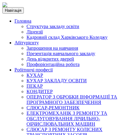
Навігація
Головна
Структура закладу освіти
Ліцензії
Кадровий склад Харківського Коледжу
Абітурієнту
Запрошення на навчання
Презентація навчального закладу
День відкритих дверей
Профорієнтаційна робота
Робітничі професії
КУХАР
КУХАР ЗАКЛАДУ ОСВІТИ
ПЕКАР
КОНДИТЕР
ОПЕРАТОР З ОБРОБКИ ІНФОРМАЦІЇ ТА
ПРОГРАМНОГО ЗАБЕЗПЕЧЕННЯ
СЛЮСАР-РЕМОНТНИК
ЕЛЕКТРОМЕХАНІК З РЕМОНТУ ТА
ОБСЛУГОВУВАННЯ ЛІЧИЛЬНО-
ОБЧИСЛЮВАЛЬНИХ МАШИН
СЛЮСАР З РЕМОНТУ КОЛІСНИХ
ТРАНСПОРТНИХ ЗАСОБІВ