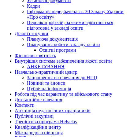
Установчі документи
Кадри
Інформація передбачена ст. 30 Закону України
«Про освіту»
Перелік професій, за якими здійснюється
підготовка у закладі освіти
Ділові стосунки
Плануюча документація
Планування роботи закладу освіти
Освітні програми
Фінансова звітність
Внутрішня система забезпечення якості освіти
АНКЕТУВАННЯ
Навчально-практичний центр
Запрошення на навчання до НПЦ
Новини та анонси
Публічна інформація
Робота під час карантину та військового стану
Дистанційне навчання
Контакти
Атестація педагогічних працівників
Публічні закупівлі
Тренінгова програма Helvetas
Кваліфікаційни центр
Міжнародна співпраця