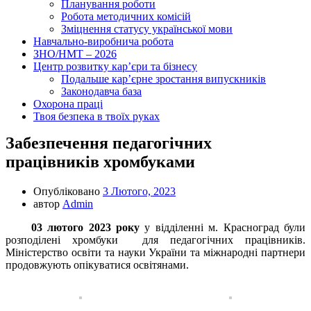
Планування роботи
Робота методичних комісій
Зміцнення статусу української мови
Навчально-виробнича робота
ЗНО/НМТ – 2026
Центр розвитку кар’єри та бізнесу
Подальше кар’єрне зростання випускників
Законодавча база
Охорона праці
Твоя безпека в твоїх руках
Забезпечення педагогічних
працівників хромбуками
Опубліковано
3 Лютого, 2023
автор
Admin
03 лютого 2023 року
у відділенні м. Красноград були
розподілені хромбуки для педагогічних працівників.
Міністерство освіти та науки України та міжнародні партнери
продовжують опікуватися освітянами.