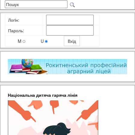
Логiн:
Пароль:
M
U
Національна дитяча гаряча лінія