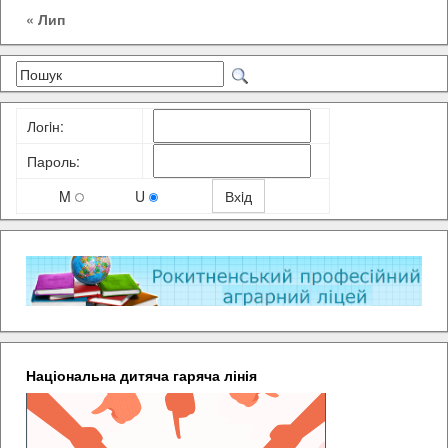
« Лип
Логiн:
Пароль:
M
U
Національна дитяча гаряча лінія