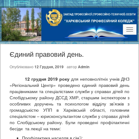
Наві
Єдиний правовий день.
Опубліковано
12 Грудня, 2019
автор
Admin
12 грудня 2019 року
для неповнолітніх учнів ДНЗ
«Регіональний Центр» проведено єдиний правовий день
працівниками та спеціалістами служби у справах дітей по
Слобідському району ДССД ХМР, старшим інспектором з
особливих доручень та психологом відділу зв’язків з
громадськістю УПП в Харківській області, головним
спеціалістом – юрисконсультантом служби у справах дітей
по Слобідському району. Були проведені профілактичні
бесіди та лекції на теми:
Профілактика насилля в сім’ї;