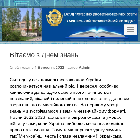
Наві
Вітаємо з Днем знань!
Опубліковано
1 Вересня, 2022
автор
Admin
Сьогодні у всіх навчальних закладах України
розпочинається навчальний рік. 1 вересня особливо
хвилюючий день, адже саме з нього починається
незвіданий, цікавий і нелегкий шлях до пізнання, до нових
звершень, до самостійного життя. На першому уроці
знань ми зустрічаємося з вами у незвичайному форматі.
Новий 2022-2023 навчальний рік розпочався в умовах
війни, у часи, коли Україна виборює свою незалежність,
право на існування. Тому тема першого уроку звучить
так:”Ми українці: честь і слава незламним!” Українська