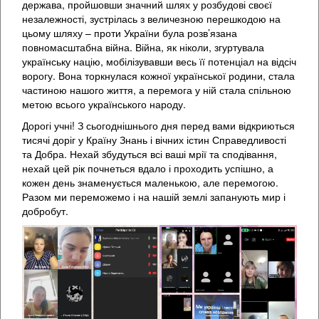
держава, пройшовши значний шлях у розбудові своєї
незалежності, зустрілась з величезною перешкодою на
цьому шляху – проти України була розв’язана
повномасштабна війна. Війна, як ніколи, згуртувала
українську націю, мобілізувавши весь її потенціал на відсіч
ворогу. Вона торкнулася кожної української родини, стала
частиною нашого життя, а перемога у ній стала спільною
метою всього українського народу.
Дорогі учні! З сьогоднішнього дня перед вами відкриються
тисячі доріг у Країну Знань і вічних істин Справедливості
та Добра. Нехай збудуться всі ваші мрії та сподівання,
нехай цей рік почнеться вдало і проходить успішно, а
кожен день знаменується маленькою, але перемогою.
Разом ми переможемо і на нашій землі запанують мир і
добробут.