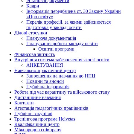
Установчі документи
Кадри
Інформація передбачена ст. 30 Закону України
«Про освіту»
Перелік професій, за якими здійснюється
підготовка у закладі освіти
Ділові стосунки
Плануюча документація
Планування роботи закладу освіти
Освітні програми
Фінансова звітність
Внутрішня система забезпечення якості освіти
АНКЕТУВАННЯ
Навчально-практичний центр
Запрошення на навчання до НПЦ
Новини та анонси
Публічна інформація
Робота під час карантину та військового стану
Дистанційне навчання
Контакти
Атестація педагогічних працівників
Публічні закупівлі
Тренінгова програма Helvetas
Кваліфікаційни центр
Міжнародна співпраця