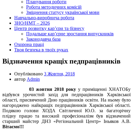
Планування роботи
Робота методичних комісій
Зміцнення статусу української мови
Навчально-виробнича робота
ЗНО/НМТ – 2026
Центр розвитку кар’єри та бізнесу
Подальше кар’єрне зростання випускників
Законодавча база
Охорона праці
Твоя безпека в твоїх руках
Відзначення кращіх педпрацівників
Опубліковано
3 Жовтня, 2018
автор
Admin
03 жовтня 2018 року
у приміщенні ХНАТОБу
відбувся урочистий захід для педпрацівників Харківської
області, присвячений Дню працівників освіти. На ньому було
нагороджено найкращіх педпрацівників Харківської області.
Подякою голови ХОДА Світличної Ю.О. за багаторічну
плідну працю та високий професіоналізм був відзначений
старший майстер ДНЗ «Регіональний Центр» Іньяков А.В.
Вітаємо!!!