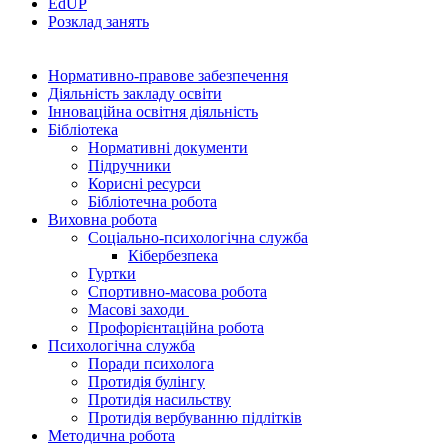
EdUР
Розклад занять
Нормативно-правове забезпечення
Діяльність закладу освіти
Інноваційна освітня діяльність
Бібліотека
Нормативні документи
Підручники
Корисні ресурси
Бібліотечна робота
Виховна робота
Соціально-психологічна служба
Кібербезпека
Гуртки
Спортивно-масова робота
Масові заходи
Профорієнтаційна робота
Психологічна служба
Поради психолога
Протидія булінгу
Протидія насильству
Протидія вербуванню підлітків
Методична робота