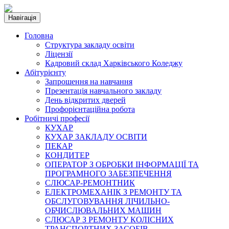
Навігація
Головна
Структура закладу освіти
Ліцензії
Кадровий склад Харківського Коледжу
Абітурієнту
Запрошення на навчання
Презентація навчального закладу
День відкритих дверей
Профорієнтаційна робота
Робітничі професії
КУХАР
КУХАР ЗАКЛАДУ ОСВІТИ
ПЕКАР
КОНДИТЕР
ОПЕРАТОР З ОБРОБКИ ІНФОРМАЦІЇ ТА
ПРОГРАМНОГО ЗАБЕЗПЕЧЕННЯ
СЛЮСАР-РЕМОНТНИК
ЕЛЕКТРОМЕХАНІК З РЕМОНТУ ТА
ОБСЛУГОВУВАННЯ ЛІЧИЛЬНО-
ОБЧИСЛЮВАЛЬНИХ МАШИН
СЛЮСАР З РЕМОНТУ КОЛІСНИХ
ТРАНСПОРТНИХ ЗАСОБІВ