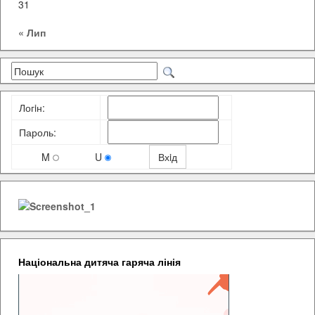
31
« Лип
Логiн:
Пароль:
M
U
Національна дитяча гаряча лінія