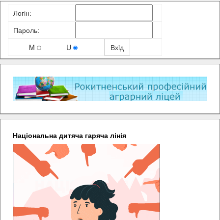
Логiн:
Пароль:
M
U
Національна дитяча гаряча лінія