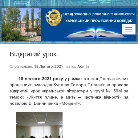
Наві
Відкритий урок.
Опубліковано
18 Лютого, 2021
автор
Admin
18 лютого 2021 року
у рамках атестації педагогічних
працівників викладач Кустова Тамара Степанівна провела
відкритий урок української літератури у групі № 59М за
темою: «Життя плине, а мить – частинка вічності» за
новелою В. Винниченка «Момент».