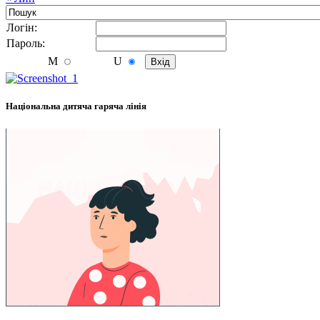
Логiн:
Пароль:
M
U
Національна дитяча гаряча лінія