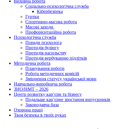
Виховна робота
Соціально-психологічна служба
Кібербезпека
Гуртки
Спортивно-масова робота
Масові заходи
Профорієнтаційна робота
Психологічна служба
Поради психолога
Протидія булінгу
Протидія насильству
Протидія вербуванню підлітків
Методична робота
Планування роботи
Робота методичних комісій
Зміцнення статусу української мови
Навчально-виробнича робота
ЗНО/НМТ – 2026
Центр розвитку кар’єри та бізнесу
Подальше кар’єрне зростання випускників
Законодавча база
Охорона праці
Твоя безпека в твоїх руках