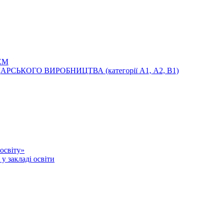
ЕМ
ЬКОГО ВИРОБНИЦТВА (категорії А1, А2, В1)
освіту»
у закладі освіти