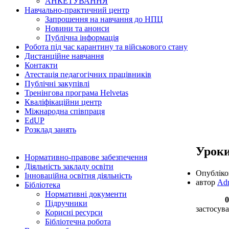
АНКЕТУВАННЯ
Навчально-практичний центр
Запрошення на навчання до НПЦ
Новини та анонси
Публічна інформація
Робота під час карантину та військового стану
Дистанційне навчання
Контакти
Атестація педагогічних працівників
Публічні закупівлі
Тренінгова програма Helvetas
Кваліфікаційни центр
Міжнародна співпраця
EdUР
Розклад занять
Уроки
Нормативно-правове забезпечення
Діяльність закладу освіти
Опублік
Інноваційна освітня діяльність
автор
Ad
Бібліотека
Нормативні документи
06 гр
Підручники
застосув
Корисні ресурси
Бібліотечна робота