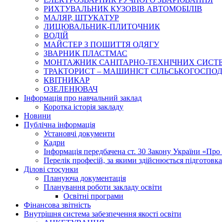
РИХТУВАЛЬНИК КУЗОВІВ АВТОМОБІЛІВ
МАЛЯР, ШТУКАТУР
ЛИЦЮВАЛЬНИК-ПЛИТОЧНИК
ВОДІЙ
МАЙСТЕР З ПОШИТТЯ ОДЯГУ
ЗВАРНИК ПЛАСТМАС
МОНТАЖНИК САНІТАРНО-ТЕХНІЧНИХ СИСТ
ТРАКТОРИСТ – МАШИНІСТ СІЛЬСЬКОГОСПОДАРС
КВІТНИКАР
ОЗЕЛЕНЮВАЧ
Інформація про навчальний заклад
Коротка історія закладу
Новини
Публічна інформація
Установчі документи
Кадри
Інформація передбачена ст. 30 Закону України «Про 
Перелік професій, за якими здійснюється підготовка 
Ділові стосунки
Плануюча документація
Планування роботи закладу освіти
Освітні програми
Фінансова звітність
Внутрішня система забезпечення якості освіти