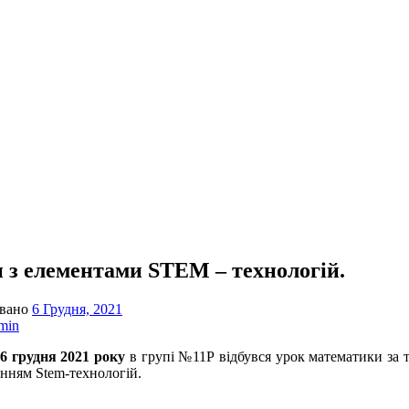
 з елементами STEM – технологій.
овано
6 Грудня, 2021
min
удня 2021 року
в групі №11Р відбувся урок математики за
анням Stem-технологій.