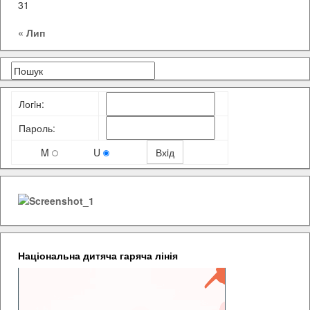
31
« Лип
Логiн:
Пароль:
M
U
Національна дитяча гаряча лінія