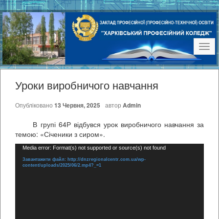
Наві
Уроки виробничого навчання
Опубліковано
13 Червня, 2025
автор
Admin
В групі 64Р відбувся урок виробничого навчання за
темою: «Січеники з сиром».
Відеопрогравач
Media error: Format(s) not supported or source(s) not found
Завантажити файл: http://dnzregionalcentr.com.ua/wp-
content/uploads/2025/06/2.mp4?_=1