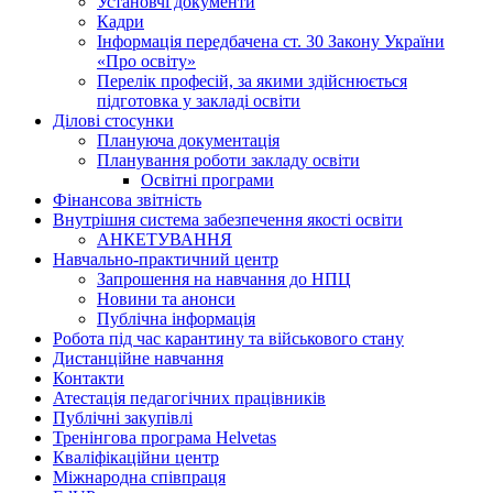
Установчі документи
Кадри
Інформація передбачена ст. 30 Закону України
«Про освіту»
Перелік професій, за якими здійснюється
підготовка у закладі освіти
Ділові стосунки
Плануюча документація
Планування роботи закладу освіти
Освітні програми
Фінансова звітність
Внутрішня система забезпечення якості освіти
АНКЕТУВАННЯ
Навчально-практичний центр
Запрошення на навчання до НПЦ
Новини та анонси
Публічна інформація
Робота під час карантину та військового стану
Дистанційне навчання
Контакти
Атестація педагогічних працівників
Публічні закупівлі
Тренінгова програма Helvetas
Кваліфікаційни центр
Міжнародна співпраця