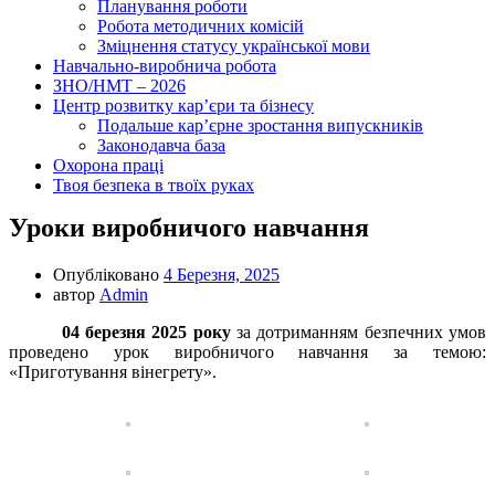
Планування роботи
Робота методичних комісій
Зміцнення статусу української мови
Навчально-виробнича робота
ЗНО/НМТ – 2026
Центр розвитку кар’єри та бізнесу
Подальше кар’єрне зростання випускників
Законодавча база
Охорона праці
Твоя безпека в твоїх руках
Уроки виробничого навчання
Опубліковано
4 Березня, 2025
автор
Admin
04 березня 2025 року
за дотриманням безпечних умов
проведено урок виробничого навчання за темою:
«Приготування вінегрету».