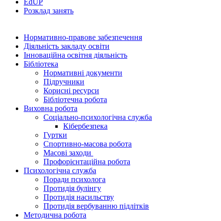
EdUР
Розклад занять
Нормативно-правове забезпечення
Діяльність закладу освіти
Інноваційна освітня діяльність
Бібліотека
Нормативні документи
Підручники
Корисні ресурси
Бібліотечна робота
Виховна робота
Соціально-психологічна служба
Кібербезпека
Гуртки
Спортивно-масова робота
Масові заходи
Профорієнтаційна робота
Психологічна служба
Поради психолога
Протидія булінгу
Протидія насильству
Протидія вербуванню підлітків
Методична робота