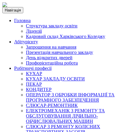
Навігація
Головна
Структура закладу освіти
Ліцензії
Кадровий склад Харківського Коледжу
Абітурієнту
Запрошення на навчання
Презентація навчального закладу
День відкритих дверей
Профорієнтаційна робота
Робітничі професії
КУХАР
КУХАР ЗАКЛАДУ ОСВІТИ
ПЕКАР
КОНДИТЕР
ОПЕРАТОР З ОБРОБКИ ІНФОРМАЦІЇ ТА
ПРОГРАМНОГО ЗАБЕЗПЕЧЕННЯ
СЛЮСАР-РЕМОНТНИК
ЕЛЕКТРОМЕХАНІК З РЕМОНТУ ТА
ОБСЛУГОВУВАННЯ ЛІЧИЛЬНО-
ОБЧИСЛЮВАЛЬНИХ МАШИН
СЛЮСАР З РЕМОНТУ КОЛІСНИХ
ТРАНСПОРТНИХ ЗАСОБІВ