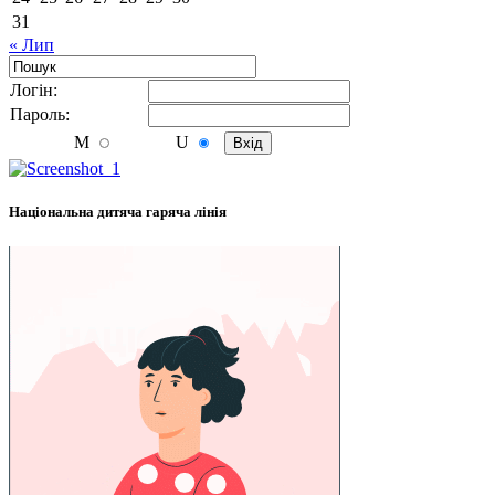
31
« Лип
Логiн:
Пароль:
M
U
Національна дитяча гаряча лінія