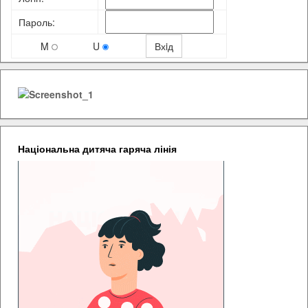
Пароль:
M
U
Національна дитяча гаряча лінія