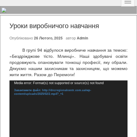
Наві
Уроки виробничого навчання
Опубліковано
26 Лютого, 2025
автор
Admin
В групі 94 відбулося виробниче навчання за темою:
«Бездріжджове тісто. Млинці». Наші здобувачі освіти
продовжують опановувати тонкощі професії, яку обрали.
Дякуємо нашим захисникам та захисницям, що можемо
жити життя. Разом до Перемоги!
Відеопрогравач
Media error: Format(s) not supported or source(s) not found
Завантажити файл: http://dnzregionalcentr.com.ua/wp-
content/uploads/2025/02/2.mp4?_=1