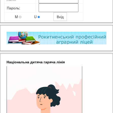
Пароль:
M
U
Національна дитяча гаряча лінія