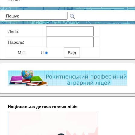
Логiн:
Пароль:
M
U
Національна дитяча гаряча лінія