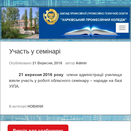
Наві
Участь у семінарі
Опубліковано
21 Вересня, 2016
автор
Admin
21 вересня 2016 року
члени адміністрації училища
взяли участь у роботі обласного семінару – наради на базі
УІПА.
В категорії
НОВИНИ
Версія для слабозорих