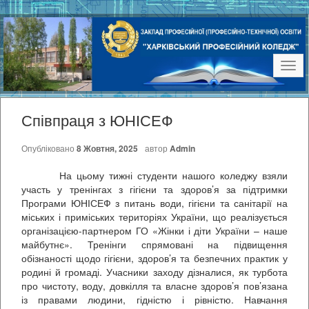
Наві
Співпраця з ЮНІСЕФ
Опубліковано
8 Жовтня, 2025
автор
Admin
На цьому тижні студенти нашого коледжу взяли
участь у тренінгах з гігієни та здоров’я за підтримки
Програми ЮНІСЕФ з питань води, гігієни та санітарії на
міських і приміських територіях України, що реалізується
організацією-партнером ГО «Жінки і діти України – наше
майбутнє». Тренінги спрямовані на підвищення
обізнаності щодо гігієни, здоров’я та безпечних практик у
родині й громаді. Учасники заходу дізналися, як турбота
про чистоту, воду, довкілля та власне здоров’я пов’язана
із правами людини, гідністю і рівністю. Навчання