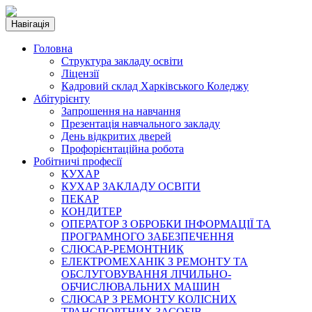
Навігація
Головна
Структура закладу освіти
Ліцензії
Кадровий склад Харківського Коледжу
Абітурієнту
Запрошення на навчання
Презентація навчального закладу
День відкритих дверей
Профорієнтаційна робота
Робітничі професії
КУХАР
КУХАР ЗАКЛАДУ ОСВІТИ
ПЕКАР
КОНДИТЕР
ОПЕРАТОР З ОБРОБКИ ІНФОРМАЦІЇ ТА
ПРОГРАМНОГО ЗАБЕЗПЕЧЕННЯ
СЛЮСАР-РЕМОНТНИК
ЕЛЕКТРОМЕХАНІК З РЕМОНТУ ТА
ОБСЛУГОВУВАННЯ ЛІЧИЛЬНО-
ОБЧИСЛЮВАЛЬНИХ МАШИН
СЛЮСАР З РЕМОНТУ КОЛІСНИХ
ТРАНСПОРТНИХ ЗАСОБІВ