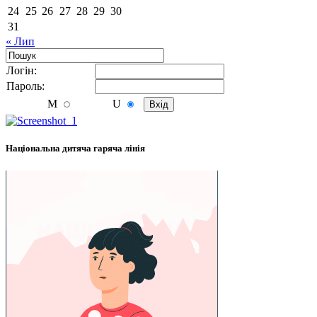
24
25
26
27
28
29
30
31
« Лип
Логiн:
Пароль:
M
U
Національна дитяча гаряча лінія