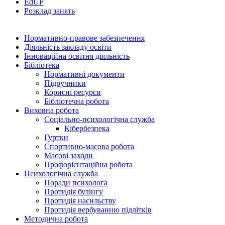
EdUР
Розклад занять
Нормативно-правове забезпечення
Діяльність закладу освіти
Інноваційна освітня діяльність
Бібліотека
Нормативні документи
Підручники
Корисні ресурси
Бібліотечна робота
Виховна робота
Соціально-психологічна служба
Кібербезпека
Гуртки
Спортивно-масова робота
Масові заходи
Профорієнтаційна робота
Психологічна служба
Поради психолога
Протидія булінгу
Протидія насильству
Протидія вербуванню підлітків
Методична робота