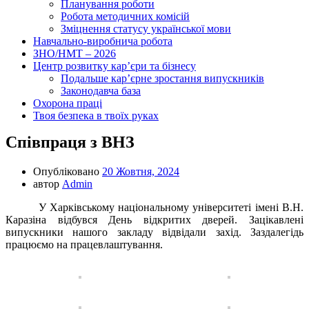
Планування роботи
Робота методичних комісій
Зміцнення статусу української мови
Навчально-виробнича робота
ЗНО/НМТ – 2026
Центр розвитку кар’єри та бізнесу
Подальше кар’єрне зростання випускників
Законодавча база
Охорона праці
Твоя безпека в твоїх руках
Співпраця з ВНЗ
Опубліковано
20 Жовтня, 2024
автор
Admin
У Харківському національному університеті імені В.Н.
Каразіна відбувся День відкритих дверей. Зацікавлені
випускники нашого закладу відвідали захід. Заздалегідь
працюємо на працевлаштування.