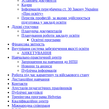
Установчі документи
Кадри
Інформація передбачена ст. 30 Закону України
«Про освіту»
Перелік професій, за якими здійснюється
підготовка у закладі освіти
Ділові стосунки
Плануюча документація
Планування роботи закладу освіти
Освітні програми
Фінансова звітність
Внутрішня система забезпечення якості освіти
АНКЕТУВАННЯ
Навчально-практичний центр
Запрошення на навчання до НПЦ
Новини та анонси
Публічна інформація
Робота під час карантину та військового стану
Дистанційне навчання
Контакти
Атестація педагогічних працівників
Публічні закупівлі
Тренінгова програма Helvetas
Кваліфікаційни центр
Міжнародна співпраця