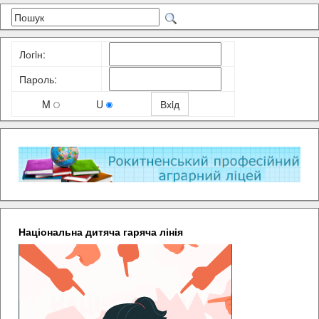
Логiн:
Пароль:
M
U
Національна дитяча гаряча лінія