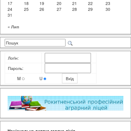
17
18
19
20
21
22
23
24
25
26
27
28
29
30
31
« Лип
Логiн:
Пароль:
M
U
Національна дитяча гаряча лінія