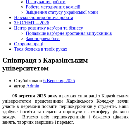
Планування роботи
Робота методичних комісій
Зміцнення статусу української мови
Навчально-виробнича робота
ЗНО/НМТ – 2026
Центр розвитку кар’єри та бізнесу
Подальше кар’єрне зростання випускників
Законодавча база
Охорона праці
Твоя безпека в твоїх руках
Співпраця з Каразінським
університетом
Опубліковано
6 Вересня, 2025
автор
Admin
06 вересня 2025 року
в рамках співпраці з Каразінським
університетом представники Харківського Коледжу взяли
участь в церемонії посвяти першокурсників у студенти. Наші
здобувачі освіти та педагоги поринули в атмосферу цікавого
заходу. Вітаємо всіх першокурсників і бажаємо цікавих
занять, творчих звершень і перемог.