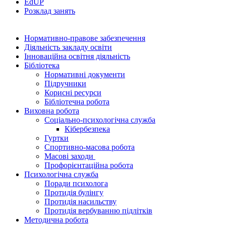
EdUР
Розклад занять
Нормативно-правове забезпечення
Діяльність закладу освіти
Інноваційна освітня діяльність
Бібліотека
Нормативні документи
Підручники
Корисні ресурси
Бібліотечна робота
Виховна робота
Соціально-психологічна служба
Кібербезпека
Гуртки
Спортивно-масова робота
Масові заходи
Профорієнтаційна робота
Психологічна служба
Поради психолога
Протидія булінгу
Протидія насильству
Протидія вербуванню підлітків
Методична робота