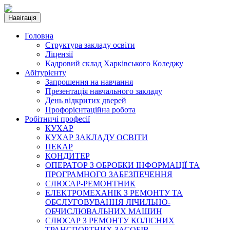
Навігація
Головна
Структура закладу освіти
Ліцензії
Кадровий склад Харківського Коледжу
Абітурієнту
Запрошення на навчання
Презентація навчального закладу
День відкритих дверей
Профорієнтаційна робота
Робітничі професії
КУХАР
КУХАР ЗАКЛАДУ ОСВІТИ
ПЕКАР
КОНДИТЕР
ОПЕРАТОР З ОБРОБКИ ІНФОРМАЦІЇ ТА
ПРОГРАМНОГО ЗАБЕЗПЕЧЕННЯ
СЛЮСАР-РЕМОНТНИК
ЕЛЕКТРОМЕХАНІК З РЕМОНТУ ТА
ОБСЛУГОВУВАННЯ ЛІЧИЛЬНО-
ОБЧИСЛЮВАЛЬНИХ МАШИН
СЛЮСАР З РЕМОНТУ КОЛІСНИХ
ТРАНСПОРТНИХ ЗАСОБІВ