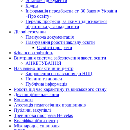
Установчі документи
Кадри
Інформація передбачена ст. 30 Закону України
«Про освіту»
Перелік професій, за якими здійснюється
підготовка у закладі освіти
Ділові стосунки
Плануюча документація
Планування роботи закладу освіти
Освітні програми
Фінансова звітність
Внутрішня система забезпечення якості освіти
АНКЕТУВАННЯ
Навчально-практичний центр
Запрошення на навчання до НПЦ
Новини та анонси
Публічна інформація
Робота під час карантину та військового стану
Дистанційне навчання
Контакти
Атестація педагогічних працівників
Публічні закупівлі
Тренінгова програма Helvetas
Кваліфікаційни центр
Міжнародна співпраця