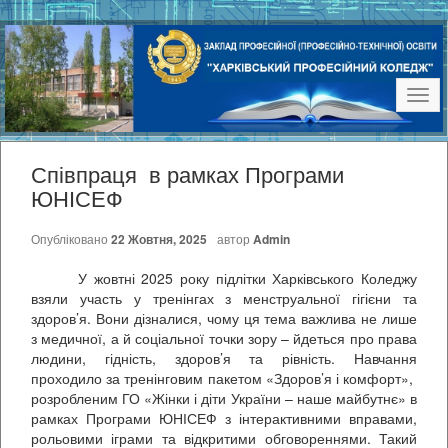
Наві
Співпраця в рамках Програми
ЮНІСЕФ
Опубліковано
22 Жовтня, 2025
автор
Admin
У жовтні 2025 року підлітки Харківського Коледжу
взяли участь у тренінгах з менструальної гігієни та
здоров’я. Вони дізналися, чому ця тема важлива не лише
з медичної, а й соціальної точки зору – йдеться про права
людини, гідність, здоров’я та рівність. Навчання
проходило за тренінговим пакетом «Здоров’я і комфорт»,
розробленим ГО «Жінки і діти України – наше майбутнє» в
рамках Програми ЮНІСЕФ з інтерактивними вправами,
рольовими іграми та відкритими обговореннями. Такий