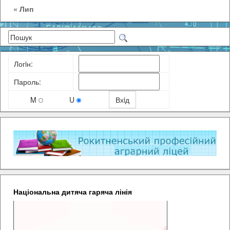
« Лип
Логiн:
Пароль:
M
U
Національна дитяча гаряча лінія