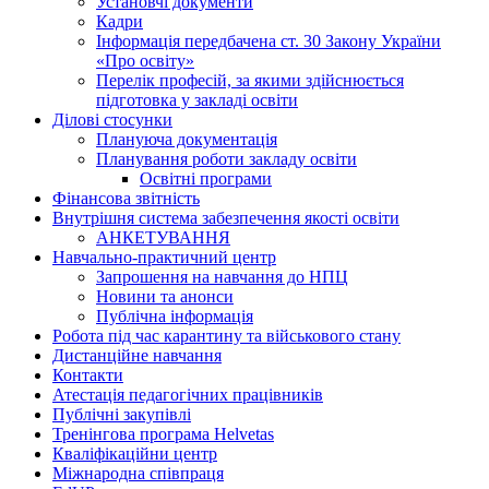
Установчі документи
Кадри
Інформація передбачена ст. 30 Закону України
«Про освіту»
Перелік професій, за якими здійснюється
підготовка у закладі освіти
Ділові стосунки
Плануюча документація
Планування роботи закладу освіти
Освітні програми
Фінансова звітність
Внутрішня система забезпечення якості освіти
АНКЕТУВАННЯ
Навчально-практичний центр
Запрошення на навчання до НПЦ
Новини та анонси
Публічна інформація
Робота під час карантину та військового стану
Дистанційне навчання
Контакти
Атестація педагогічних працівників
Публічні закупівлі
Тренінгова програма Helvetas
Кваліфікаційни центр
Міжнародна співпраця