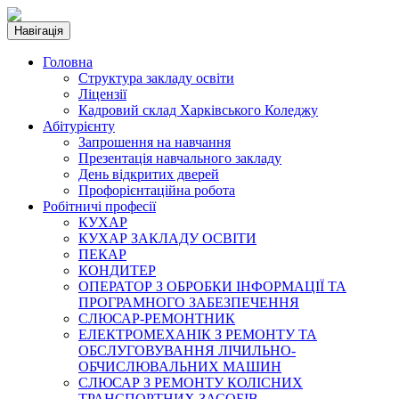
Навігація
Головна
Структура закладу освіти
Ліцензії
Кадровий склад Харківського Коледжу
Абітурієнту
Запрошення на навчання
Презентація навчального закладу
День відкритих дверей
Профорієнтаційна робота
Робітничі професії
КУХАР
КУХАР ЗАКЛАДУ ОСВІТИ
ПЕКАР
КОНДИТЕР
ОПЕРАТОР З ОБРОБКИ ІНФОРМАЦІЇ ТА
ПРОГРАМНОГО ЗАБЕЗПЕЧЕННЯ
СЛЮСАР-РЕМОНТНИК
ЕЛЕКТРОМЕХАНІК З РЕМОНТУ ТА
ОБСЛУГОВУВАННЯ ЛІЧИЛЬНО-
ОБЧИСЛЮВАЛЬНИХ МАШИН
СЛЮСАР З РЕМОНТУ КОЛІСНИХ
ТРАНСПОРТНИХ ЗАСОБІВ