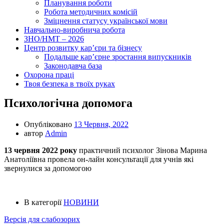
Планування роботи
Робота методичних комісій
Зміцнення статусу української мови
Навчально-виробнича робота
ЗНО/НМТ – 2026
Центр розвитку кар’єри та бізнесу
Подальше кар’єрне зростання випускників
Законодавча база
Охорона праці
Твоя безпека в твоїх руках
Психологічна допомога
Опубліковано
13 Червня, 2022
автор
Admin
13 червня 2022 року
практичний психолог Зінова Марина
Анатоліївна провела он-лайн консультації для учнів які
звернулися за допомогою
В категорії
НОВИНИ
Версія для слабозорих