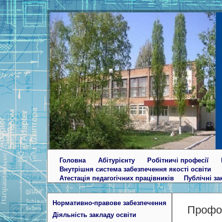
Головна
Абітурієнту
Робітничі професії
Внутрішня система забезпечення якості освіти
Атестація педагогічних працівників
Публічні за
Нормативно-правове забезпечення
Профор
Діяльність закладу освіти