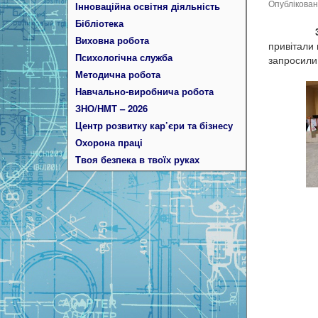
Опублікова
Інноваційна освітня діяльність
Бібліотека
31 тр
Виховна робота
привітали 
Психологічна служба
запросили 
Методична робота
Навчально-виробнича робота
ЗНО/НМТ – 2026
Центр розвитку кар’єри та бізнесу
Охорона праці
Твоя безпека в твоїх руках