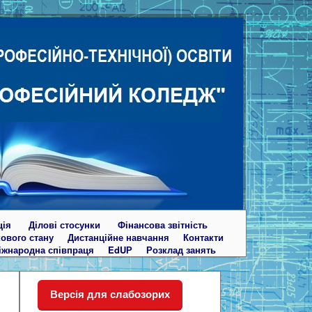
ція
Ділові стосунки
Фінансова звітність
кового стану
Дистанційне навчання
Контакти
іжнародна співпраця
EdUР
Розклад занять
Версія для слабозорих