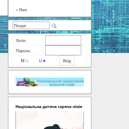
« Лип
Логiн:
Пароль:
M
U
Національна дитяча гаряча лінія