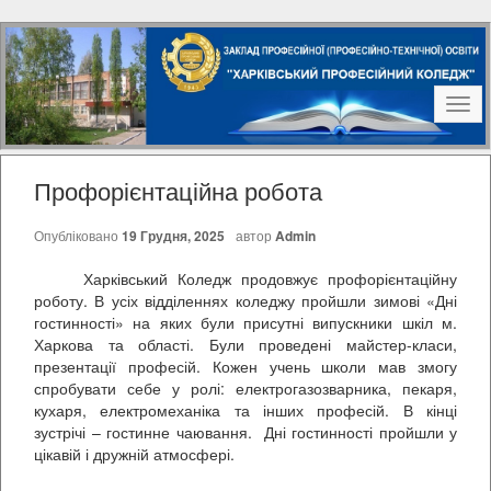
Наві
Профорієнтаційна робота
Опубліковано
19 Грудня, 2025
автор
Admin
Харківський Коледж продовжує профорієнтаційну
роботу. В усіх відділеннях коледжу пройшли зимові «Дні
гостинності» на яких були присутні випускники шкіл м.
Харкова та області. Були проведені майстер-класи,
презентації професій. Кожен учень школи мав змогу
спробувати себе у ролі: електрогазозварника, пекаря,
кухаря, електромеханіка та інших професій. В кінці
зустрічі – гостинне чаювання. Дні гостинності пройшли у
цікавій і дружній атмосфері.