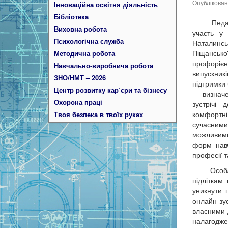
Опублікова
Інноваційна освітня діяльність
Бібліотека
Педагогіч
Виховна робота
участь у 
Психологічна служба
Наталинсь
Піщансько
Методична робота
профорієн
Навчально-виробнича робота
випускник
ЗНО/НМТ – 2026
підтримки 
Центр розвитку кар’єри та бізнесу
— визначе
Охорона праці
зустрічі 
комфортні
Твоя безпека в твоїх руках
сучасним
можливими
форм навч
професії 
Особливу
підліткам
уникнути 
онлайн-зу
власними 
налагоджен