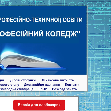
ція
Ділові стосунки
Фінансова звітність
кового стану
Дистанційне навчання
Контакти
іжнародна співпраця
EdUР
Розклад занять
Версія для слабозорих