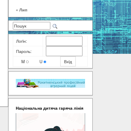
« Лип
Логiн:
Пароль:
M
U
Національна дитяча гаряча лінія