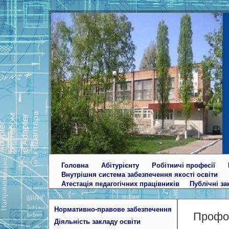
Головна
Абітурієнту
Робітничі професії
Внутрішня система забезпечення якості освіти
Атестація педагогічних працівників
Публічні за
Нормативно-правове забезпечення
Профор
Діяльність закладу освіти