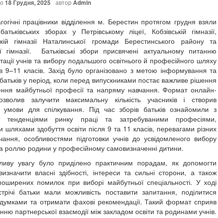
но
18 Грудня, 2025
автор
Admin
ні працівники відділення м. Берестин протягом грудня взяли
батьківських зборах у Петрівському ліцеї, Кобзівській гімназії,
кій гімназії Наталинської громади Берестинського району та
ї гімназії. Батьківські збори присвячені актуальному питанню
тації учнів та вибору подальшого освітнього й професійного шляху
ів 9–11 класів. Захід було організовано з метою інформування та
батьків у період, коли перед випускниками постає важливе рішення
ння майбутньої професії та напряму навчання. Формат онлайн-
дозволив залучити максимальну кількість учасників і створив
 умови для спілкування. Під час зборів батьків ознайомили з
и тенденціями ринку праці та затребуваними професіями,
 шляхами здобуття освіти після 9 та 11 класів, перевагами різних
ання, особливостями підготовки учнів до усвідомленого вибору
та роллю родини у професійному самовизначенні дитини.
 увагу було приділено практичним порадам, як допомогти
 визначити власні здібності, інтереси та сильні сторони, а також
поширених помилок при виборі майбутньої спеціальності. У ході
стрічі батьки мали можливість поставити запитання, поділитися
думками та отримати фахові рекомендації. Такий формат сприяв
ню партнерської взаємодії між закладом освіти та родинами учнів.