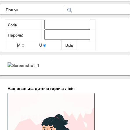
Логiн:
Пароль:
M
U
Національна дитяча гаряча лінія