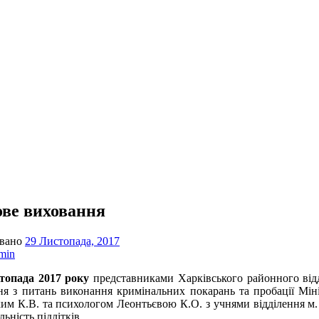
ве виховання
овано
29 Листопада, 2017
min
опада 2017 року
представниками Харківського районного відд
ня з питань виконання кримінальних покарань та пробації Мін
им К.В. та психологом Леонтьєвою К.О. з учнями відділення м.
льність підлітків.