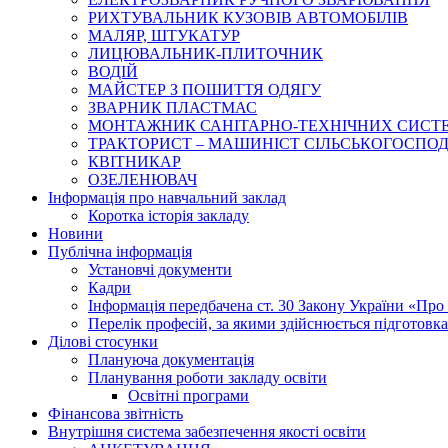
РИХТУВАЛЬНИК КУЗОВІВ АВТОМОБІЛІВ
МАЛЯР, ШТУКАТУР
ЛИЦЮВАЛЬНИК-ПЛИТОЧНИК
ВОДІЙ
МАЙСТЕР З ПОШИТТЯ ОДЯГУ
ЗВАРНИК ПЛАСТМАС
МОНТАЖНИК САНІТАРНО-ТЕХНІЧНИХ СИСТ
ТРАКТОРИСТ – МАШИНІСТ СІЛЬСЬКОГОСПОДАРС
КВІТНИКАР
ОЗЕЛЕНЮВАЧ
Інформація про навчальний заклад
Коротка історія закладу
Новини
Публічна інформація
Установчі документи
Кадри
Інформація передбачена ст. 30 Закону України «Про 
Перелік професій, за якими здійснюється підготовка 
Ділові стосунки
Плануюча документація
Планування роботи закладу освіти
Освітні програми
Фінансова звітність
Внутрішня система забезпечення якості освіти