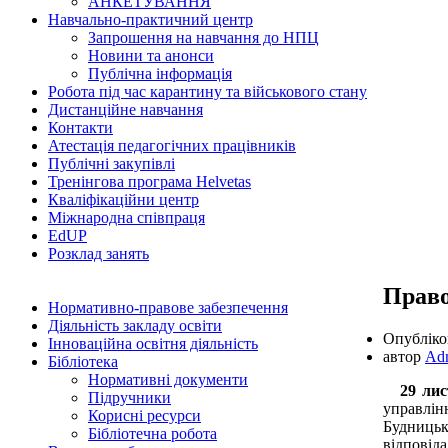
АНКЕТУВАННЯ
Навчально-практичний центр
Запрошення на навчання до НПЦ
Новини та анонси
Публічна інформація
Робота під час карантину та військового стану
Дистанційне навчання
Контакти
Атестація педагогічних працівників
Публічні закупівлі
Тренінгова програма Helvetas
Кваліфікаційни центр
Міжнародна співпраця
EdUР
Розклад занять
Право
Нормативно-правове забезпечення
Діяльність закладу освіти
Опублік
Інноваційна освітня діяльність
автор
Ad
Бібліотека
Нормативні документи
29 лист
Підручники
управлін
Корисні ресурси
Будницьк
Бібліотечна робота
відповіда