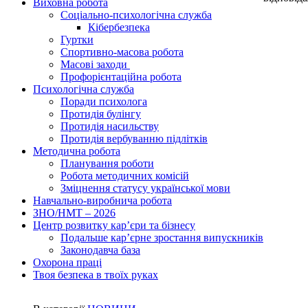
Виховна робота
Соціально-психологічна служба
Кібербезпека
Гуртки
Спортивно-масова робота
Масові заходи
Профорієнтаційна робота
Психологічна служба
Поради психолога
Протидія булінгу
Протидія насильству
Протидія вербуванню підлітків
Методична робота
Планування роботи
Робота методичних комісій
Зміцнення статусу української мови
Навчально-виробнича робота
ЗНО/НМТ – 2026
Центр розвитку кар’єри та бізнесу
Подальше кар’єрне зростання випускників
Законодавча база
Охорона праці
Твоя безпека в твоїх руках