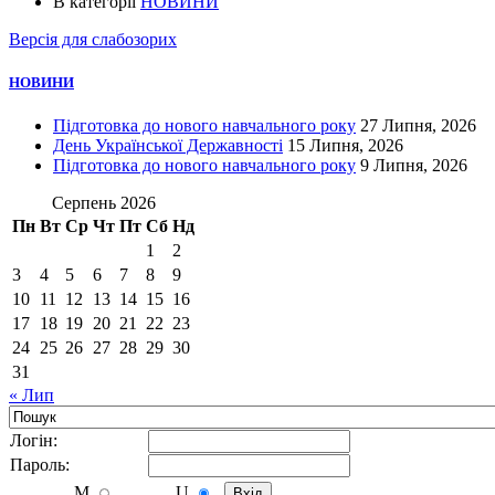
В категорії
НОВИНИ
Версія для слабозорих
НОВИНИ
Підготовка до нового навчального року
27 Липня, 2026
День Української Державності
15 Липня, 2026
Підготовка до нового навчального року
9 Липня, 2026
Серпень 2026
Пн
Вт
Ср
Чт
Пт
Сб
Нд
1
2
3
4
5
6
7
8
9
10
11
12
13
14
15
16
17
18
19
20
21
22
23
24
25
26
27
28
29
30
31
« Лип
Логiн:
Пароль:
M
U