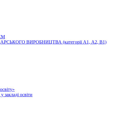
ЕМ
ЬКОГО ВИРОБНИЦТВА (категорії А1, А2, В1)
освіту»
у закладі освіти