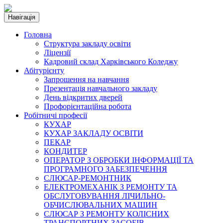
Навігація
Головна
Структура закладу освіти
Ліцензії
Кадровий склад Харківського Коледжу
Абітурієнту
Запрошення на навчання
Презентація навчального закладу
День відкритих дверей
Профорієнтаційна робота
Робітничі професії
КУХАР
КУХАР ЗАКЛАДУ ОСВІТИ
ПЕКАР
КОНДИТЕР
ОПЕРАТОР З ОБРОБКИ ІНФОРМАЦІЇ ТА
ПРОГРАМНОГО ЗАБЕЗПЕЧЕННЯ
СЛЮСАР-РЕМОНТНИК
ЕЛЕКТРОМЕХАНІК З РЕМОНТУ ТА
ОБСЛУГОВУВАННЯ ЛІЧИЛЬНО-
ОБЧИСЛЮВАЛЬНИХ МАШИН
СЛЮСАР З РЕМОНТУ КОЛІСНИХ
ТРАНСПОРТНИХ ЗАСОБІВ