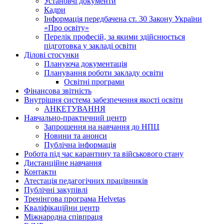
Установчі документи
Кадри
Інформація передбачена ст. 30 Закону України
«Про освіту»
Перелік професій, за якими здійснюється
підготовка у закладі освіти
Ділові стосунки
Плануюча документація
Планування роботи закладу освіти
Освітні програми
Фінансова звітність
Внутрішня система забезпечення якості освіти
АНКЕТУВАННЯ
Навчально-практичний центр
Запрошення на навчання до НПЦ
Новини та анонси
Публічна інформація
Робота під час карантину та військового стану
Дистанційне навчання
Контакти
Атестація педагогічних працівників
Публічні закупівлі
Тренінгова програма Helvetas
Кваліфікаційни центр
Міжнародна співпраця