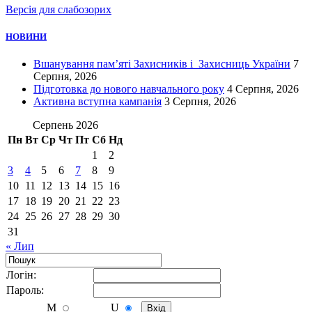
Версія для слабозорих
НОВИНИ
Вшанування пам’яті Захисників і Захисниць України
7
Серпня, 2026
Підготовка до нового навчального року
4 Серпня, 2026
Активна вступна кампанія
3 Серпня, 2026
Серпень 2026
Пн
Вт
Ср
Чт
Пт
Сб
Нд
1
2
3
4
5
6
7
8
9
10
11
12
13
14
15
16
17
18
19
20
21
22
23
24
25
26
27
28
29
30
31
« Лип
Логiн:
Пароль:
M
U