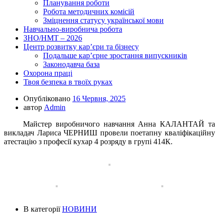
Планування роботи
Робота методичних комісій
Зміцнення статусу української мови
Навчально-виробнича робота
ЗНО/НМТ – 2026
Центр розвитку кар’єри та бізнесу
Подальше кар’єрне зростання випускників
Законодавча база
Охорона праці
Твоя безпека в твоїх руках
Опубліковано
16 Червня, 2025
автор
Admin
Майстер виробничого навчання Анна КАЛАНТАЙ та
викладач Лариса ЧЕРНИШ провели поетапну кваліфікаційну
атестацію з професії кухар 4 розряду в групі 414К.
В категорії
НОВИНИ