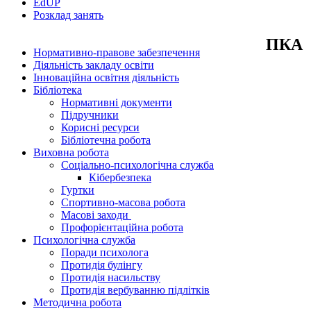
EdUР
Розклад занять
ПКА
Нормативно-правове забезпечення
Діяльність закладу освіти
Інноваційна освітня діяльність
Бібліотека
Нормативні документи
Підручники
Корисні ресурси
Бібліотечна робота
Виховна робота
Соціально-психологічна служба
Кібербезпека
Гуртки
Спортивно-масова робота
Масові заходи
Профорієнтаційна робота
Психологічна служба
Поради психолога
Протидія булінгу
Протидія насильству
Протидія вербуванню підлітків
Методична робота