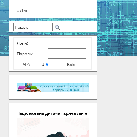
« Лип
Логiн:
Пароль:
M
U
Національна дитяча гаряча лінія