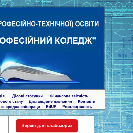
ція
Ділові стосунки
Фінансова звітність
кового стану
Дистанційне навчання
Контакти
іжнародна співпраця
EdUР
Розклад занять
Версія для слабозорих