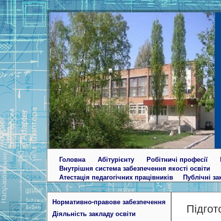
Головна
Абітурієнту
Робітничі професії
Внутрішня система забезпечення якості освіти
Атестація педагогічних працівників
Публічні за
Нормативно-правове забезпечення
Підгот
Діяльність закладу освіти