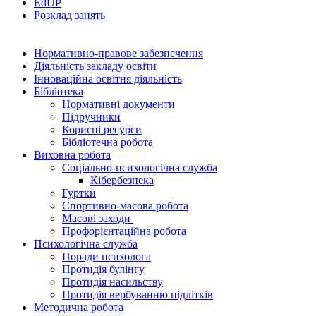
EdUР
Розклад занять
Нормативно-правове забезпечення
Діяльність закладу освіти
Інноваційна освітня діяльність
Бібліотека
Нормативні документи
Підручники
Корисні ресурси
Бібліотечна робота
Виховна робота
Соціально-психологічна служба
Кібербезпека
Гуртки
Спортивно-масова робота
Масові заходи
Профорієнтаційна робота
Психологічна служба
Поради психолога
Протидія булінгу
Протидія насильству
Протидія вербуванню підлітків
Методична робота