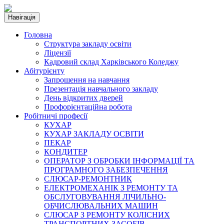
Навігація
Головна
Структура закладу освіти
Ліцензії
Кадровий склад Харківського Коледжу
Абітурієнту
Запрошення на навчання
Презентація навчального закладу
День відкритих дверей
Профорієнтаційна робота
Робітничі професії
КУХАР
КУХАР ЗАКЛАДУ ОСВІТИ
ПЕКАР
КОНДИТЕР
ОПЕРАТОР З ОБРОБКИ ІНФОРМАЦІЇ ТА
ПРОГРАМНОГО ЗАБЕЗПЕЧЕННЯ
СЛЮСАР-РЕМОНТНИК
ЕЛЕКТРОМЕХАНІК З РЕМОНТУ ТА
ОБСЛУГОВУВАННЯ ЛІЧИЛЬНО-
ОБЧИСЛЮВАЛЬНИХ МАШИН
СЛЮСАР З РЕМОНТУ КОЛІСНИХ
ТРАНСПОРТНИХ ЗАСОБІВ