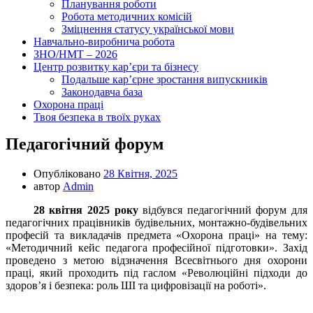
Планування роботи
Робота методичних комісій
Зміцнення статусу української мови
Навчально-виробнича робота
ЗНО/НМТ – 2026
Центр розвитку кар’єри та бізнесу
Подальше кар’єрне зростання випускників
Законодавча база
Охорона праці
Твоя безпека в твоїх руках
Педагогічний форум
Опубліковано
28 Квітня, 2025
автор
Admin
28 квітня 2025 року
відбувся педагогічний форум для
педагогічних працівників будівельних, монтажно-будівельних
професій та викладачів предмета «Охорона праці» на тему:
«Методичний кейс педагога професійної підготовки». Захід
проведено з метою відзначення Всесвітнього дня охорони
праці, який проходить під гаслом «Революційні підходи до
здоров’я і безпека: роль ШІ та цифровізації на роботі».