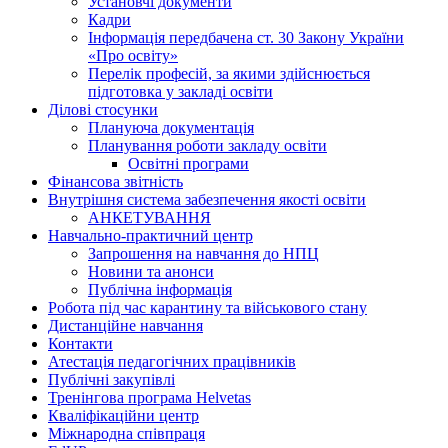
Установчі документи
Кадри
Інформація передбачена ст. 30 Закону України
«Про освіту»
Перелік професій, за якими здійснюється
підготовка у закладі освіти
Ділові стосунки
Плануюча документація
Планування роботи закладу освіти
Освітні програми
Фінансова звітність
Внутрішня система забезпечення якості освіти
АНКЕТУВАННЯ
Навчально-практичний центр
Запрошення на навчання до НПЦ
Новини та анонси
Публічна інформація
Робота під час карантину та військового стану
Дистанційне навчання
Контакти
Атестація педагогічних працівників
Публічні закупівлі
Тренінгова програма Helvetas
Кваліфікаційни центр
Міжнародна співпраця