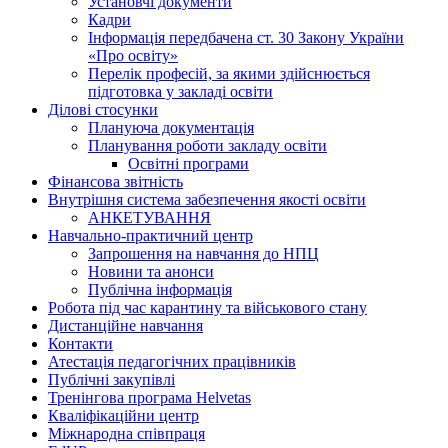
Установчі документи
Кадри
Інформація передбачена ст. 30 Закону України
«Про освіту»
Перелік професій, за якими здійснюється
підготовка у закладі освіти
Ділові стосунки
Плануюча документація
Планування роботи закладу освіти
Освітні програми
Фінансова звітність
Внутрішня система забезпечення якості освіти
АНКЕТУВАННЯ
Навчально-практичний центр
Запрошення на навчання до НПЦ
Новини та анонси
Публічна інформація
Робота під час карантину та військового стану
Дистанційне навчання
Контакти
Атестація педагогічних працівників
Публічні закупівлі
Тренінгова програма Helvetas
Кваліфікаційни центр
Міжнародна співпраця