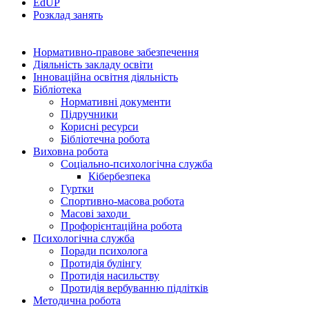
EdUР
Розклад занять
Нормативно-правове забезпечення
Діяльність закладу освіти
Інноваційна освітня діяльність
Бібліотека
Нормативні документи
Підручники
Корисні ресурси
Бібліотечна робота
Виховна робота
Соціально-психологічна служба
Кібербезпека
Гуртки
Спортивно-масова робота
Масові заходи
Профорієнтаційна робота
Психологічна служба
Поради психолога
Протидія булінгу
Протидія насильству
Протидія вербуванню підлітків
Методична робота