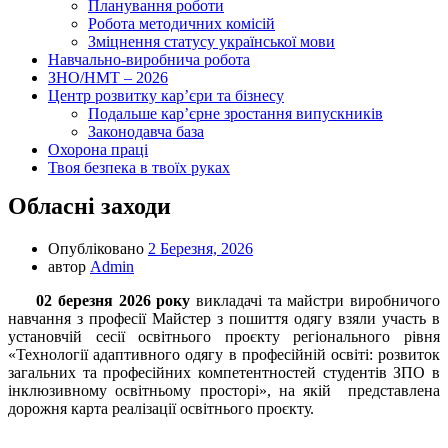
Планування роботи
Робота методичних комісій
Зміцнення статусу української мови
Навчально-виробнича робота
ЗНО/НМТ – 2026
Центр розвитку кар’єри та бізнесу
Подальше кар’єрне зростання випускників
Законодавча база
Охорона праці
Твоя безпека в твоїх руках
Обласні заходи
Опубліковано
2 Березня, 2026
автор
Admin
02
березня
2026
року
викладачі та майстри виробничого
навчання з професії Майстер з пошиття одягу взяли участь в
установчій сесії освітнього проєкту регіонального рівня
«Технології адаптивного одягу в професійній освіті: розвиток
загальних та професійних компетентностей студентів ЗПО в
інклюзивному освітньому просторі», на якій представлена
дорожня карта реалізації освітнього проєкту.