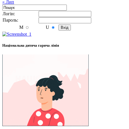
« Лип
Логiн:
Пароль:
M
U
Національна дитяча гаряча лінія