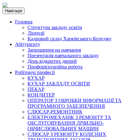
Навігація
Головна
Структура закладу освіти
Ліцензії
Кадровий склад Харківського Коледжу
Абітурієнту
Запрошення на навчання
Презентація навчального закладу
День відкритих дверей
Профорієнтаційна робота
Робітничі професії
КУХАР
КУХАР ЗАКЛАДУ ОСВІТИ
ПЕКАР
КОНДИТЕР
ОПЕРАТОР З ОБРОБКИ ІНФОРМАЦІЇ ТА
ПРОГРАМНОГО ЗАБЕЗПЕЧЕННЯ
СЛЮСАР-РЕМОНТНИК
ЕЛЕКТРОМЕХАНІК З РЕМОНТУ ТА
ОБСЛУГОВУВАННЯ ЛІЧИЛЬНО-
ОБЧИСЛЮВАЛЬНИХ МАШИН
СЛЮСАР З РЕМОНТУ КОЛІСНИХ
ТРАНСПОРТНИХ ЗАСОБІВ