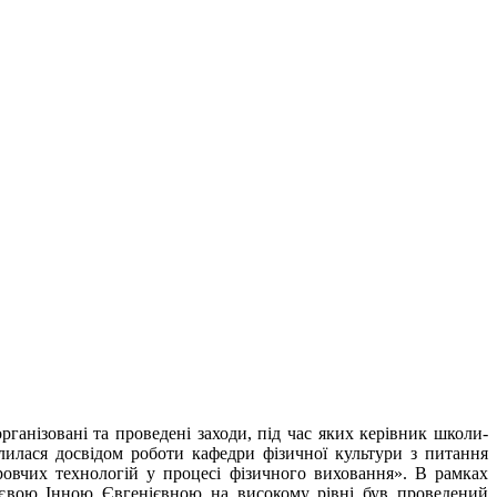
рганізовані та проведені заходи, під час яких керівник школи-
лилася досвідом роботи кафедри фізичної культури з питання
ровчих технологій у процесі фізичного виховання». В рамках
аєвою Інною Євгенієвною на високому рівні був проведений