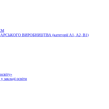
ЕМ
ЬКОГО ВИРОБНИЦТВА (категорії А1, А2, В1)
освіту»
у закладі освіти