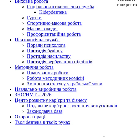
Виховна робота
відкритий
Соціально-психологічна служба
Кібербезпека
Гуртки
Спортивно-масова робота
Масові заходи
Профорієнтаційна робота
Психологічна служба
Поради психолога
Протидія булінгу
Протидія насильству
Протидія вербуванню підлітків
Методична робота
Планування роботи
Робота методичних комісій
Зміцнення статусу української мови
Навчально-виробнича робота
ЗНО/НМТ – 2026
Центр розвитку кар’єри та бізнесу
Подальше кар’єрне зростання випускників
Законодавча база
Охорона праці
Твоя безпека в твоїх руках