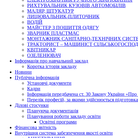
РИХТУВАЛЬНИК КУЗОВІВ АВТОМОБІЛІВ
МАЛЯР, ШТУКАТУР
ЛИЦЮВАЛЬНИК-ПЛИТОЧНИК
ВОДІЙ
МАЙСТЕР З ПОШИТТЯ ОДЯГУ
ЗВАРНИК ПЛАСТМАС
МОНТАЖНИК САНІТАРНО-ТЕХНІЧНИХ СИСТ
ТРАКТОРИСТ – МАШИНІСТ СІЛЬСЬКОГОСПОДАРС
КВІТНИКАР
ОЗЕЛЕНЮВАЧ
Інформація про навчальний заклад
Коротка історія закладу
Новини
Публічна інформація
Установчі документи
Кадри
Інформація передбачена ст. 30 Закону України «Про 
Перелік професій, за якими здійснюється підготовка 
Ділові стосунки
Плануюча документація
Планування роботи закладу освіти
Освітні програми
Фінансова звітність
Внутрішня система забезпечення якості освіти