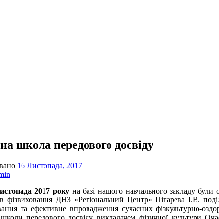
на школа передового досвіду
овано
16 Листопада, 2017
min
топада 2017 року
на базі нашого навчального закладу були о
ів фізвиховання ДНЗ «Регіональний Центр» Пігарева І.В. поді
вання та ефективне впровадження сучасних фізкультурно-оздо
 школи передового досвіду викладачем фізичної культури Оч