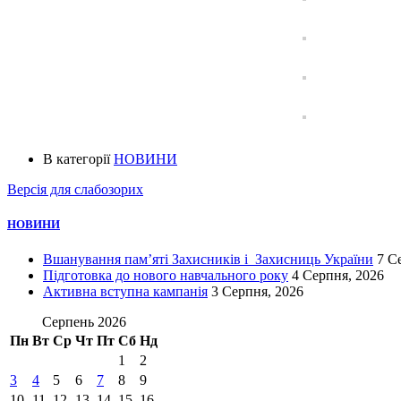
В категорії
НОВИНИ
Версія для слабозорих
НОВИНИ
Вшанування пам’яті Захисників і Захисниць України
7 С
Підготовка до нового навчального року
4 Серпня, 2026
Активна вступна кампанія
3 Серпня, 2026
Серпень 2026
Пн
Вт
Ср
Чт
Пт
Сб
Нд
1
2
3
4
5
6
7
8
9
10
11
12
13
14
15
16