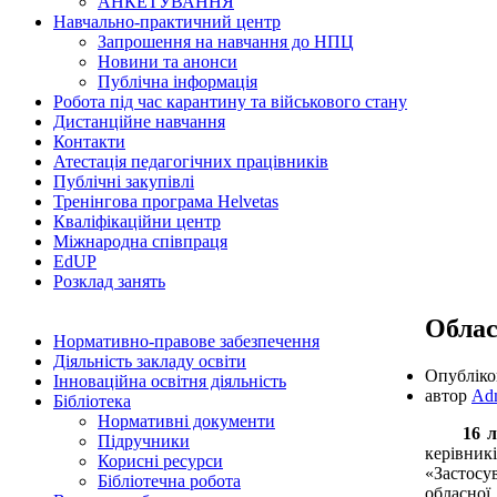
АНКЕТУВАННЯ
Навчально-практичний центр
Запрошення на навчання до НПЦ
Новини та анонси
Публічна інформація
Робота під час карантину та військового стану
Дистанційне навчання
Контакти
Атестація педагогічних працівників
Публічні закупівлі
Тренінгова програма Helvetas
Кваліфікаційни центр
Міжнародна співпраця
EdUР
Розклад занять
Облас
Нормативно-правове забезпечення
Діяльність закладу освіти
Опублік
Інноваційна освітня діяльність
автор
Ad
Бібліотека
Нормативні документи
16 лис
Підручники
керівник
Корисні ресурси
«Застосу
Бібліотечна робота
обласної