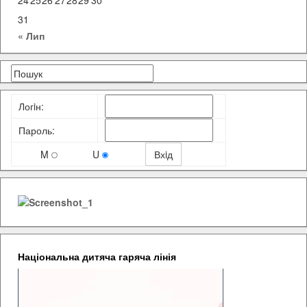
24
25
26
27
28
29
30
31
« Лип
Логiн:
Пароль:
M
U
Національна дитяча гаряча лінія