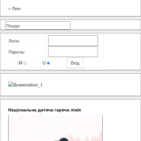
« Лип
Логiн:
Пароль:
M
U
Національна дитяча гаряча лінія